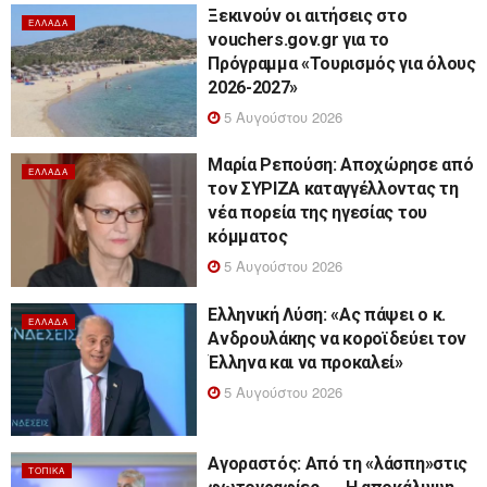
Ξεκινούν οι αιτήσεις στο
ΕΛΛΆΔΑ
vouchers.gov.gr για το
Πρόγραμμα «Τουρισμός για όλους
2026-2027»
5 Αυγούστου 2026
Μαρία Ρεπούση: Αποχώρησε από
ΕΛΛΆΔΑ
τον ΣΥΡΙΖΑ καταγγέλλοντας τη
νέα πορεία της ηγεσίας του
κόμματος
5 Αυγούστου 2026
Ελληνική Λύση: «Ας πάψει ο κ.
ΕΛΛΆΔΑ
Ανδρουλάκης να κοροϊδεύει τον
Έλληνα και να προκαλεί»
5 Αυγούστου 2026
Αγοραστός: Από τη «λάσπη»στις
ΤΟΠΙΚΆ