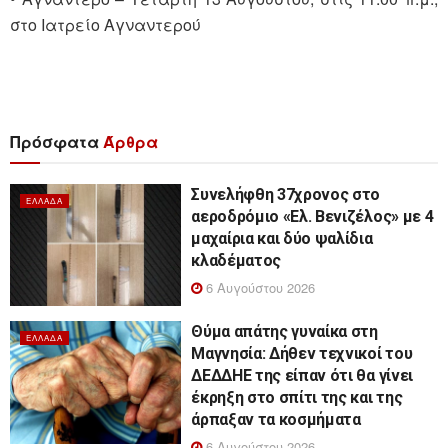
στο Ιατρείο Αγναντερού
Πρόσφατα
Άρθρα
Συνελήφθη 37χρονος στο
ΕΛΛΆΔΑ
αεροδρόμιο «Ελ. Βενιζέλος» με 4
μαχαίρια και δύο ψαλίδια
κλαδέματος
6 Αυγούστου 2026
Θύμα απάτης γυναίκα στη
ΕΛΛΆΔΑ
Μαγνησία: Δήθεν τεχνικοί του
ΔΕΔΔΗΕ της είπαν ότι θα γίνει
έκρηξη στο σπίτι της και της
άρπαξαν τα κοσμήματα
6 Αυγούστου 2026