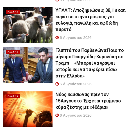
ΥΠΑΑΤ: Αποζημιώσεις 38,1 εκατ.
ΕΛΛΆΔΑ
ευρώ σε κτηνοτρόφους για
ευλογιά, πανώλη και αφθώδη
πυρετό
6 Αυγούστου 2026
Γλυπτά του Παρθενώνα:Ποιο το
ΕΛΛΆΔΑ
μήνυμα Γεωργιάδη-Κυρανάκη σε
Τραμπ – «Μπορεί να γράψει
ιστορία και να τα φέρει πίσω
στην Ελλάδα»
6 Αυγούστου 2026
Νέος καύσωνας πριν τον
ΕΛΛΆΔΑ
15Αυγουστο-Έρχεται τριήμερο
κύμα ζέστης με «40άρια»
6 Αυγούστου 2026