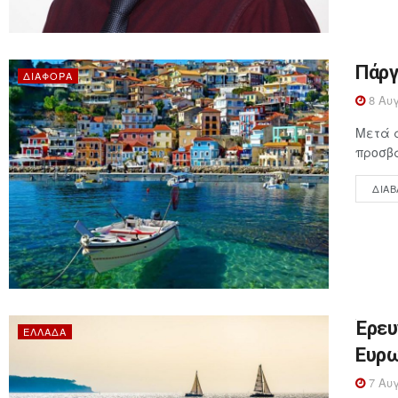
Πάργ
ΔΙΆΦΟΡΑ
8 Αυγ
Μετά α
προσβά
ΔΙΑΒ
Έρευ
ΕΛΛΆΔΑ
Ευρω
7 Αυγ