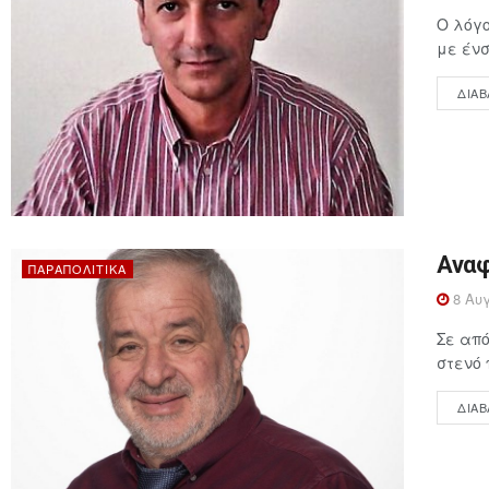
Ο λόγ
με ένσ
ΔΙΑΒ
Αναφ
ΠΑΡΑΠΟΛΙΤΙΚΆ
8 Αυγ
Σε από
στενό 
ΔΙΑΒ