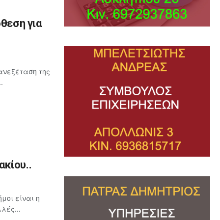
όθεση για
ανεξέταση της
.
κίου..
μοι είναι η
λές...