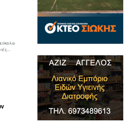
 εύκολα
ές...
ων