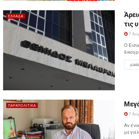
Άρει
ΕΛΛΆΔΑ
τις 
7 Αυγ
Ο Εισα
δικογρ
ΔΙΑΒ
Μεγά
ΠΑΡΑΠΟΛΙΤΙΚΆ
7 Αυγ
Αν ένα
μεγάλη