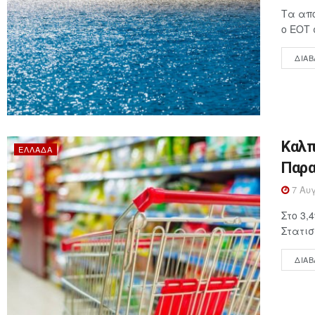
Τα απο
ο ΕΟΤ 
ΔΙΑΒ
Καλπ
ΕΛΛΆΔΑ
Παρα
7 Αυγ
Στο 3,
Στατισ
ΔΙΑΒ