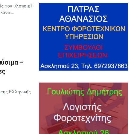
ς που υλοποιεί
κόνα...
αύσιμα –
ες
 της Ελληνικής