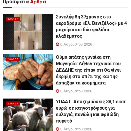
Πρόσφατα
Άρθρα
Συνελήφθη 37χρονος στο
ΕΛΛΆΔΑ
αεροδρόμιο «Ελ. Βενιζέλος» με 4
μαχαίρια και δύο ψαλίδια
κλαδέματος
6 Αυγούστου 2026
Θύμα απάτης γυναίκα στη
ΕΛΛΆΔΑ
Μαγνησία: Δήθεν τεχνικοί του
ΔΕΔΔΗΕ της είπαν ότι θα γίνει
έκρηξη στο σπίτι της και της
άρπαξαν τα κοσμήματα
6 Αυγούστου 2026
ΥΠΑΑΤ: Αποζημιώσεις 38,1 εκατ.
ΕΛΛΆΔΑ
ευρώ σε κτηνοτρόφους για
ευλογιά, πανώλη και αφθώδη
πυρετό
6 Αυγούστου 2026