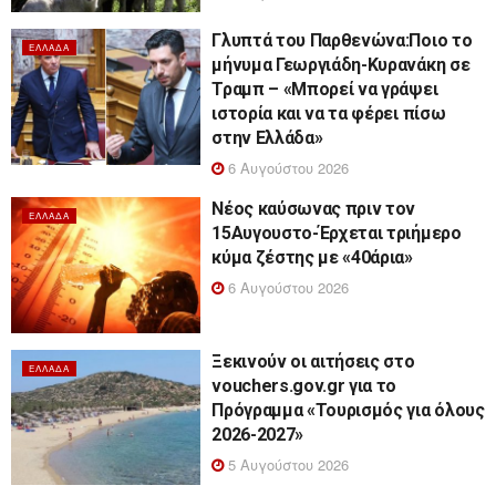
Γλυπτά του Παρθενώνα:Ποιο το
ΕΛΛΆΔΑ
μήνυμα Γεωργιάδη-Κυρανάκη σε
Τραμπ – «Μπορεί να γράψει
ιστορία και να τα φέρει πίσω
στην Ελλάδα»
6 Αυγούστου 2026
Νέος καύσωνας πριν τον
ΕΛΛΆΔΑ
15Αυγουστο-Έρχεται τριήμερο
κύμα ζέστης με «40άρια»
6 Αυγούστου 2026
Ξεκινούν οι αιτήσεις στο
ΕΛΛΆΔΑ
vouchers.gov.gr για το
Πρόγραμμα «Τουρισμός για όλους
2026-2027»
5 Αυγούστου 2026