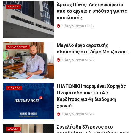
Άρειος Πάγος: Δεν ανασύρεται
ΕΛΛΆΔΑ
από το αρχείο η υπόθεση για τις
υποκλοπές
7 Αυγούστου 2026
Μεγάλο έργο αγροτικής
ΠΑΡΑΠΟΛΙΤΙΚΆ
οδοποιίας στο Δήμο Μουζακίου..
7 Αυγούστου 2026
Η ΙΑΠΩΝΙΚΗ παραμένει Χορηγός
ΔΙΆΦΟΡΑ
Ονοματοδοσίας του Α.Σ.
Καρδίτσας για 4η διαδοχική
χρονιά!
7 Αυγούστου 2026
Συνελήφθη 37χρονος στο
ΕΛΛΆΔΑ