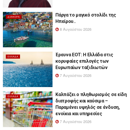
Πάργα το μαγικό στολίδι της
ΔΙΆΦΟΡΑ
Ηπείρου..
8 Αυγούστου 2026
Έρευνα ΕΟΤ: Η Ελλάδα στις
ΕΛΛΆΔΑ
κορυφαίες επιλογές των
Ευρωπαίων ταξιδιωτών
7 Αυγούστου 2026
Καλπάζει ο πληθωρισμός σε είδη
ΕΛΛΆΔΑ
διατροφής και καύσιμα –
Παραμένει υψηλός σε ένδυση,
ενοίκια και υπηρεσίες
7 Αυγούστου 2026