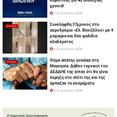
Καρδίτσας για 4η διαδοχική
χρονιά!
7 Αυγούστου 2026
Συνελήφθη 37χρονος στο
ΕΛΛΆΔΑ
αεροδρόμιο «Ελ. Βενιζέλος» με 4
μαχαίρια και δύο ψαλίδια
κλαδέματος
6 Αυγούστου 2026
Θύμα απάτης γυναίκα στη
ΕΛΛΆΔΑ
Μαγνησία: Δήθεν τεχνικοί του
ΔΕΔΔΗΕ της είπαν ότι θα γίνει
έκρηξη στο σπίτι της και της
άρπαξαν τα κοσμήματα
6 Αυγούστου 2026