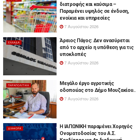
διατροφής και καύσιμα –
Παραμένει υψηλός σε ένδυση,
ενοίκια και υπηρεσίες
7 Αυγούστου 2026
Άρειος Πάγος: Δεν ανασύρεται
ΕΛΛΆΔΑ
από το αρχείο η υπόθεση για τις
υποκλοπές
7 Αυγούστου 2026
Μεγάλο έργο αγροτικής
ΠΑΡΑΠΟΛΙΤΙΚΆ
οδοποιίας στο Δήμο Μουζακίου..
7 Αυγούστου 2026
Η ΙΑΠΩΝΙΚΗ παραμένει Χορηγός
ΔΙΆΦΟΡΑ
Ονοματοδοσίας του Α.Σ.