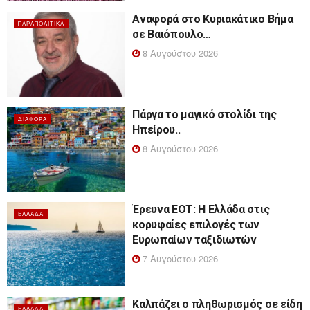
Αναφορά στο Κυριακάτικο Βήμα
ΠΑΡΑΠΟΛΙΤΙΚΆ
σε Βαιόπουλο…
8 Αυγούστου 2026
Πάργα το μαγικό στολίδι της
ΔΙΆΦΟΡΑ
Ηπείρου..
8 Αυγούστου 2026
Έρευνα ΕΟΤ: Η Ελλάδα στις
ΕΛΛΆΔΑ
κορυφαίες επιλογές των
Ευρωπαίων ταξιδιωτών
7 Αυγούστου 2026
Καλπάζει ο πληθωρισμός σε είδη
ΕΛΛΆΔΑ