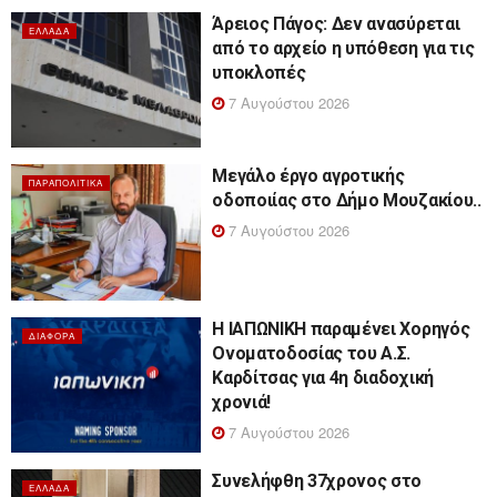
Άρειος Πάγος: Δεν ανασύρεται
ΕΛΛΆΔΑ
από το αρχείο η υπόθεση για τις
υποκλοπές
7 Αυγούστου 2026
Μεγάλο έργο αγροτικής
ΠΑΡΑΠΟΛΙΤΙΚΆ
οδοποιίας στο Δήμο Μουζακίου..
7 Αυγούστου 2026
Η ΙΑΠΩΝΙΚΗ παραμένει Χορηγός
ΔΙΆΦΟΡΑ
Ονοματοδοσίας του Α.Σ.
Καρδίτσας για 4η διαδοχική
χρονιά!
7 Αυγούστου 2026
Συνελήφθη 37χρονος στο
ΕΛΛΆΔΑ