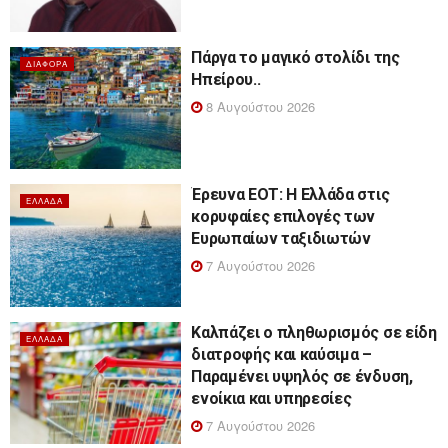
Πάργα το μαγικό στολίδι της
ΔΙΆΦΟΡΑ
Ηπείρου..
8 Αυγούστου 2026
Έρευνα ΕΟΤ: Η Ελλάδα στις
ΕΛΛΆΔΑ
κορυφαίες επιλογές των
Ευρωπαίων ταξιδιωτών
7 Αυγούστου 2026
Καλπάζει ο πληθωρισμός σε είδη
ΕΛΛΆΔΑ
διατροφής και καύσιμα –
Παραμένει υψηλός σε ένδυση,
ενοίκια και υπηρεσίες
7 Αυγούστου 2026