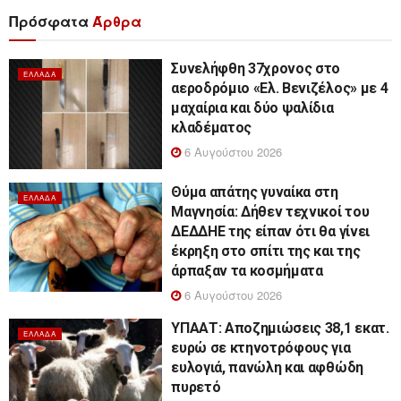
Πρόσφατα
Άρθρα
Συνελήφθη 37χρονος στο
ΕΛΛΆΔΑ
αεροδρόμιο «Ελ. Βενιζέλος» με 4
μαχαίρια και δύο ψαλίδια
κλαδέματος
6 Αυγούστου 2026
Θύμα απάτης γυναίκα στη
ΕΛΛΆΔΑ
Μαγνησία: Δήθεν τεχνικοί του
ΔΕΔΔΗΕ της είπαν ότι θα γίνει
έκρηξη στο σπίτι της και της
άρπαξαν τα κοσμήματα
6 Αυγούστου 2026
ΥΠΑΑΤ: Αποζημιώσεις 38,1 εκατ.
ΕΛΛΆΔΑ
ευρώ σε κτηνοτρόφους για
ευλογιά, πανώλη και αφθώδη
πυρετό