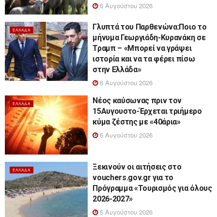
6 Αυγούστου 2026
Γλυπτά του Παρθενώνα:Ποιο το
ΕΛΛΆΔΑ
μήνυμα Γεωργιάδη-Κυρανάκη σε
Τραμπ – «Μπορεί να γράψει
ιστορία και να τα φέρει πίσω
στην Ελλάδα»
6 Αυγούστου 2026
Νέος καύσωνας πριν τον
ΕΛΛΆΔΑ
15Αυγουστο-Έρχεται τριήμερο
κύμα ζέστης με «40άρια»
6 Αυγούστου 2026
Ξεκινούν οι αιτήσεις στο
ΕΛΛΆΔΑ
vouchers.gov.gr για το
Πρόγραμμα «Τουρισμός για όλους
2026-2027»
5 Αυγούστου 2026