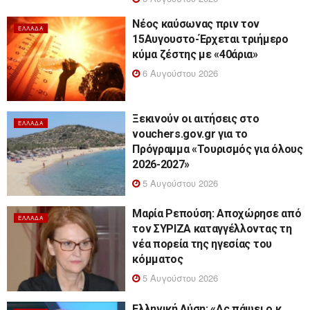
Νέος καύσωνας πριν τον
ΕΛΛΆΔΑ
15Αυγουστο-Έρχεται τριήμερο
κύμα ζέστης με «40άρια»
6 Αυγούστου 2026
Ξεκινούν οι αιτήσεις στο
ΕΛΛΆΔΑ
vouchers.gov.gr για το
Πρόγραμμα «Τουρισμός για όλους
2026-2027»
5 Αυγούστου 2026
Μαρία Ρεπούση: Αποχώρησε από
ΕΛΛΆΔΑ
τον ΣΥΡΙΖΑ καταγγέλλοντας τη
νέα πορεία της ηγεσίας του
κόμματος
5 Αυγούστου 2026
Ελληνική Λύση: «Ας πάψει ο κ.