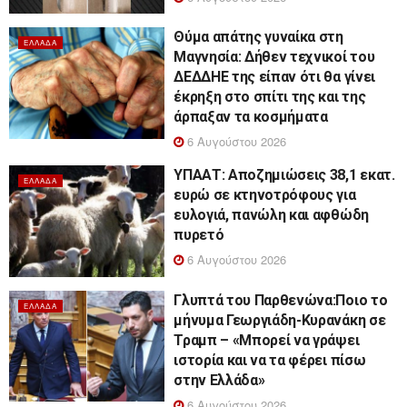
Θύμα απάτης γυναίκα στη
ΕΛΛΆΔΑ
Μαγνησία: Δήθεν τεχνικοί του
ΔΕΔΔΗΕ της είπαν ότι θα γίνει
έκρηξη στο σπίτι της και της
άρπαξαν τα κοσμήματα
6 Αυγούστου 2026
ΥΠΑΑΤ: Αποζημιώσεις 38,1 εκατ.
ΕΛΛΆΔΑ
ευρώ σε κτηνοτρόφους για
ευλογιά, πανώλη και αφθώδη
πυρετό
6 Αυγούστου 2026
Γλυπτά του Παρθενώνα:Ποιο το
ΕΛΛΆΔΑ
μήνυμα Γεωργιάδη-Κυρανάκη σε
Τραμπ – «Μπορεί να γράψει
ιστορία και να τα φέρει πίσω
στην Ελλάδα»
6 Αυγούστου 2026