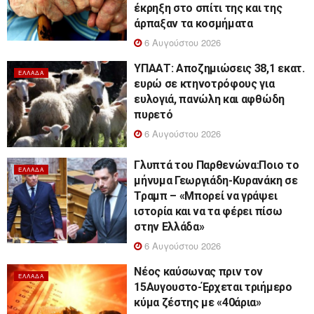
έκρηξη στο σπίτι της και της
άρπαξαν τα κοσμήματα
6 Αυγούστου 2026
ΥΠΑΑΤ: Αποζημιώσεις 38,1 εκατ.
ΕΛΛΆΔΑ
ευρώ σε κτηνοτρόφους για
ευλογιά, πανώλη και αφθώδη
πυρετό
6 Αυγούστου 2026
Γλυπτά του Παρθενώνα:Ποιο το
ΕΛΛΆΔΑ
μήνυμα Γεωργιάδη-Κυρανάκη σε
Τραμπ – «Μπορεί να γράψει
ιστορία και να τα φέρει πίσω
στην Ελλάδα»
6 Αυγούστου 2026
Νέος καύσωνας πριν τον
ΕΛΛΆΔΑ
15Αυγουστο-Έρχεται τριήμερο
κύμα ζέστης με «40άρια»