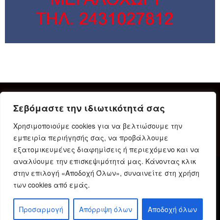
Σεβόμαστε την ιδιωτικότητά σας
Χρησιμοποιούμε cookies για να βελτιώσουμε την
εμπειρία περιήγησής σας, να προβάλλουμε
εξατομικευμένες διαφημίσεις ή περιεχόμενο και να
αναλύουμε την επισκεψιμότητά μας. Κάνοντας κλικ
στην επιλογή «Αποδοχή Όλων», συναινείτε στη χρήση
Δήλωση Συμμόρφωσης
Ταυτότητα
Όροι χρήσης
των cookies από εμάς.
Πολιτική προστασίας προσωπικών δεδομένων
Πολιτική Cookies
Προσαρμογή
Απόρριψη όλων
Αποδοχή όλων
© 2023 Karditsain.gr