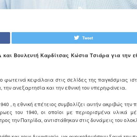
Tweet
 και Βουλευτή Καρδίτσας Κώστα Τσιάρα για την εθ
ιο φωτεινά κεφάλαια στις σελίδες της παγκόσμιας ιστ
, την ανεξαρτησία και την εθνική του υπερηφάνεια.
1940 , η εθνική επέτειος συμβολίζει αυτήν ακριβώς την
ρωες του 1940, οι οποίοι με περιορισμένα υλικά μ
ρος την Πατρίδα, αντιστάθηκαν στις δυνάμεις του ολοκ
θη και τους διχασμούς, να ανοικοδομήσουν ξανά την π