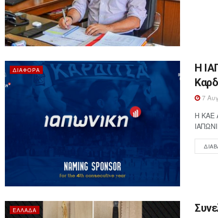
Η ΙΑ
ΔΙΆΦΟΡΑ
Καρδ
7 Αυγ
Η ΚΑΕ 
ΙΑΠΩΝΙ
ΔΙΑΒ
Συνε
ΕΛΛΆΔΑ