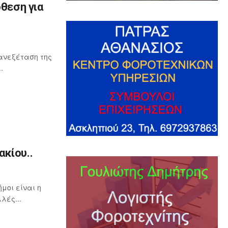
όθεση για
ανεξέταση της
.
κίου..
μοι είναι η
λές...