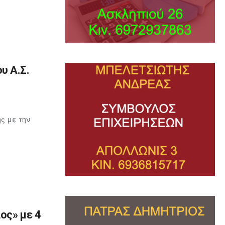
υ Α.Σ.
ς με την
ος» με 4