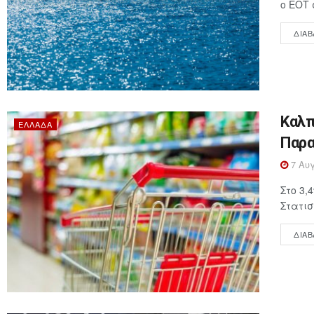
ο ΕΟΤ 
ΔΙΑΒ
Καλπ
ΕΛΛΆΔΑ
Παρα
7 Αυγ
Στο 3,
Στατισ
ΔΙΑΒ