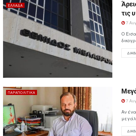
Άρει
ΕΛΛΆΔΑ
τις 
7 Αυγ
Ο Εισα
δικογρ
ΔΙΑΒ
Μεγά
ΠΑΡΑΠΟΛΙΤΙΚΆ
7 Αυγ
Αν ένα
μεγάλη
ΔΙΑΒ