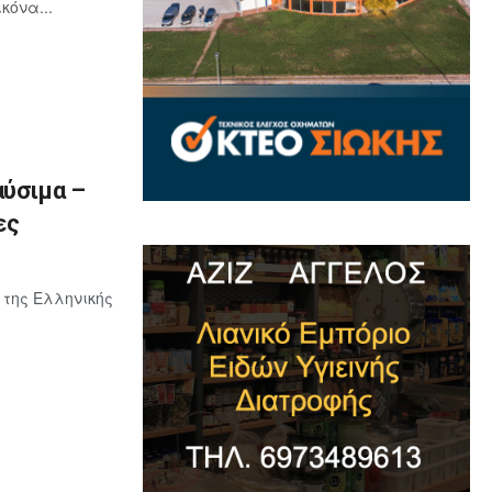
κόνα...
αύσιμα –
ες
 της Ελληνικής