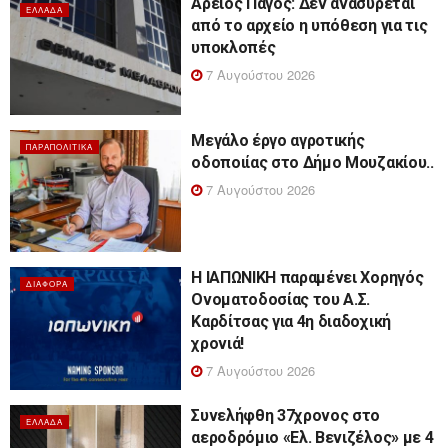
Άρειος Πάγος: Δεν ανασύρεται
ΕΛΛΆΔΑ
από το αρχείο η υπόθεση για τις
υποκλοπές
7 Αυγούστου 2026
Μεγάλο έργο αγροτικής
ΠΑΡΑΠΟΛΙΤΙΚΆ
οδοποιίας στο Δήμο Μουζακίου..
7 Αυγούστου 2026
Η ΙΑΠΩΝΙΚΗ παραμένει Χορηγός
ΔΙΆΦΟΡΑ
Ονοματοδοσίας του Α.Σ.
Καρδίτσας για 4η διαδοχική
χρονιά!
7 Αυγούστου 2026
Συνελήφθη 37χρονος στο
ΕΛΛΆΔΑ
αεροδρόμιο «Ελ. Βενιζέλος» με 4