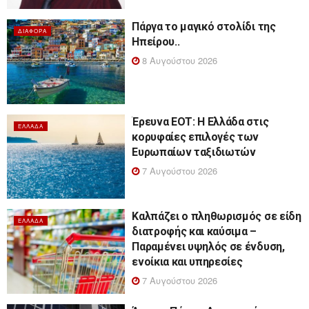
Πάργα το μαγικό στολίδι της
ΔΙΆΦΟΡΑ
Ηπείρου..
8 Αυγούστου 2026
Έρευνα ΕΟΤ: Η Ελλάδα στις
ΕΛΛΆΔΑ
κορυφαίες επιλογές των
Ευρωπαίων ταξιδιωτών
7 Αυγούστου 2026
Καλπάζει ο πληθωρισμός σε είδη
ΕΛΛΆΔΑ
διατροφής και καύσιμα –
Παραμένει υψηλός σε ένδυση,
ενοίκια και υπηρεσίες
7 Αυγούστου 2026