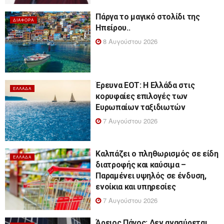
Πάργα το μαγικό στολίδι της
ΔΙΆΦΟΡΑ
Ηπείρου..
8 Αυγούστου 2026
Έρευνα ΕΟΤ: Η Ελλάδα στις
ΕΛΛΆΔΑ
κορυφαίες επιλογές των
Ευρωπαίων ταξιδιωτών
7 Αυγούστου 2026
Καλπάζει ο πληθωρισμός σε είδη
ΕΛΛΆΔΑ
διατροφής και καύσιμα –
Παραμένει υψηλός σε ένδυση,
ενοίκια και υπηρεσίες
7 Αυγούστου 2026
Άρειος Πάγος: Δεν ανασύρεται