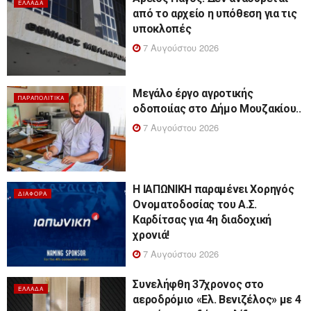
ΕΛΛΆΔΑ
από το αρχείο η υπόθεση για τις
υποκλοπές
7 Αυγούστου 2026
Μεγάλο έργο αγροτικής
ΠΑΡΑΠΟΛΙΤΙΚΆ
οδοποιίας στο Δήμο Μουζακίου..
7 Αυγούστου 2026
Η ΙΑΠΩΝΙΚΗ παραμένει Χορηγός
ΔΙΆΦΟΡΑ
Ονοματοδοσίας του Α.Σ.
Καρδίτσας για 4η διαδοχική
χρονιά!
7 Αυγούστου 2026
Συνελήφθη 37χρονος στο
ΕΛΛΆΔΑ
αεροδρόμιο «Ελ. Βενιζέλος» με 4