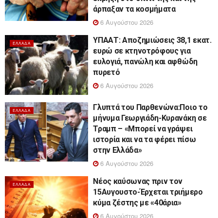
άρπαξαν τα κοσμήματα
6 Αυγούστου 2026
ΥΠΑΑΤ: Αποζημιώσεις 38,1 εκατ.
ΕΛΛΆΔΑ
ευρώ σε κτηνοτρόφους για
ευλογιά, πανώλη και αφθώδη
πυρετό
6 Αυγούστου 2026
Γλυπτά του Παρθενώνα:Ποιο το
ΕΛΛΆΔΑ
μήνυμα Γεωργιάδη-Κυρανάκη σε
Τραμπ – «Μπορεί να γράψει
ιστορία και να τα φέρει πίσω
στην Ελλάδα»
6 Αυγούστου 2026
Νέος καύσωνας πριν τον
ΕΛΛΆΔΑ
15Αυγουστο-Έρχεται τριήμερο
κύμα ζέστης με «40άρια»
6 Αυγούστου 2026