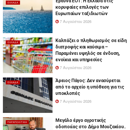
Έρευνα ΕΟΤ: Η Ελλάδα στις
ΕΛΛΆΔΑ
κορυφαίες επιλογές των
Ευρωπαίων ταξιδιωτών
7 Αυγούστου 2026
Καλπάζει ο πληθωρισμός σε είδη
ΕΛΛΆΔΑ
διατροφής και καύσιμα –
Παραμένει υψηλός σε ένδυση,
ενοίκια και υπηρεσίες
7 Αυγούστου 2026
Άρειος Πάγος: Δεν ανασύρεται
ΕΛΛΆΔΑ
από το αρχείο η υπόθεση για τις
υποκλοπές
7 Αυγούστου 2026
Μεγάλο έργο αγροτικής
ΠΑΡΑΠΟΛΙΤΙΚΆ
οδοποιίας στο Δήμο Μουζακίου..