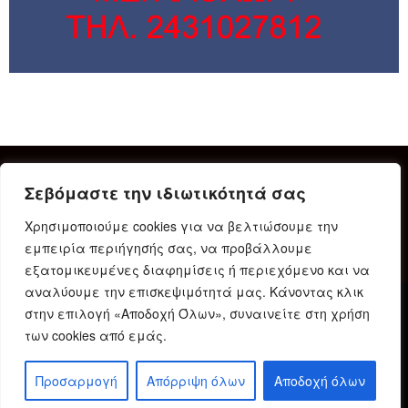
Σεβόμαστε την ιδιωτικότητά σας
Χρησιμοποιούμε cookies για να βελτιώσουμε την
εμπειρία περιήγησής σας, να προβάλλουμε
εξατομικευμένες διαφημίσεις ή περιεχόμενο και να
αναλύουμε την επισκεψιμότητά μας. Κάνοντας κλικ
στην επιλογή «Αποδοχή Όλων», συναινείτε στη χρήση
Δήλωση Συμμόρφωσης
Ταυτότητα
Όροι χρήσης
των cookies από εμάς.
Πολιτική προστασίας προσωπικών δεδομένων
Πολιτική Cookies
Προσαρμογή
Απόρριψη όλων
Αποδοχή όλων
© 2023 Karditsain.gr