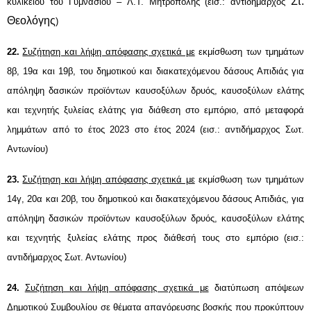
Στ.
κυλικείου του
Γυμνασίου – Λ.Τ. Μητρόπολης
(εισ.: αντιδήμαρχος
Θεολόγης
)
22
.
Συζήτηση και λήψη απόφασης σχετικά με
εκμίσθωση
των τμημάτων
8β, 19α και 19β, του δημοτικού και διακατεχόμενου δάσους Απιδιάς για
απόληψη δασικών προϊόντων
καυσοξύλων
δρυός, καυσοξύλων ελάτης
και τεχνητής ξυλείας ελάτης για διάθεση στο εμπόριο, από μεταφορά
λημμάτων από το έτος 2023 στο έτος 2024
(εισ.: αντιδήμαρχος Σωτ.
Αντωνίου)
23
.
Συζήτηση και λήψη απόφασης σχετικά με
εκμίσθωση
των τμημάτων
14γ, 20α και 20β, του δημοτικού και διακατεχόμενου δάσους Απιδιάς, για
απόληψη δασικών προϊόντων
καυσοξύλων
δρυός, καυσοξύλων ελάτης
και τεχνητής ξυλείας ελάτης προς διάθεσή τους στο εμπόριο
(εισ.:
αντιδήμαρχος Σωτ. Αντωνίου)
24
.
Συζήτηση και λήψη απόφασης σχετικά με
διατύπωση
απόψεων
Δημοτικού Συμβουλίου σε θέματα απαγόρευσης βοσκής
που προκύπτουν