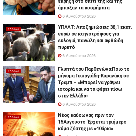
έκρηξη στο σπίτι της και της
άρπαξαν τα κοσμήματα
6 Αυγούστου 2026
ΥΠΑΑΤ: Αποζημιώσεις 38,1 εκατ.
ΕΛΛΆΔΑ
ευρώ σε κτηνοτρόφους για
ευλογιά, πανώλη και αφθώδη
πυρετό
6 Αυγούστου 2026
Γλυπτά του Παρθενώνα:Ποιο το
ΕΛΛΆΔΑ
μήνυμα Γεωργιάδη-Κυρανάκη σε
Τραμπ – «Μπορεί να γράψει
ιστορία και να τα φέρει πίσω
στην Ελλάδα»
6 Αυγούστου 2026
Νέος καύσωνας πριν τον
ΕΛΛΆΔΑ
15Αυγουστο-Έρχεται τριήμερο
κύμα ζέστης με «40άρια»