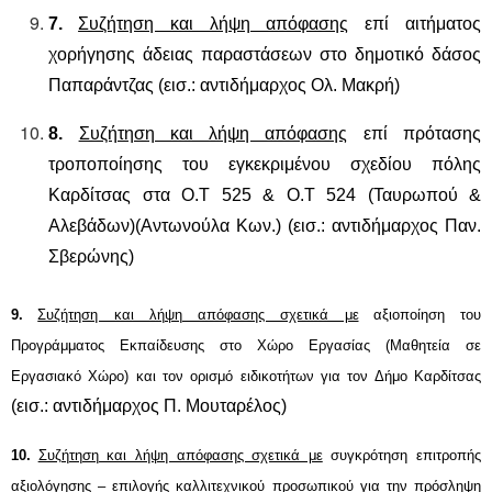
7.
Συζήτηση και λήψη απόφασης
επί αιτήματος
χορήγησης άδειας παραστάσεων στο δημοτικό δάσος
Παπαράντζας
(εισ.: αντιδήμαρχος Ολ. Μακρή)
8.
Συζήτηση και λήψη απόφασης
επί
πρότασης
τροποποίησης του εγκεκριμένου σχεδίου πόλης
Καρδίτσας στ
α
Ο.Τ
525 &
Ο.Τ
524 (Ταυρωπού &
Αλεβάδων)(Αντωνούλα Κων.)
(εισ.: αντιδήμαρχος Παν.
Σβερώνης)
9
.
Συζήτηση και λήψη απόφασης σχετικά με
αξιοποίηση του
Προγράμματος Εκπαίδευσης στο Χώρο Εργασίας (Μαθητεία σε
Εργασιακό Χώρο) και τον ορισμό ειδικοτήτων για τον Δήμο Καρδίτσας
(εισ.: αντιδήμαρχος Π. Μουταρέλος)
10.
Συζήτηση και λήψη απόφασης σχετικά με
συγκρότηση επιτροπής
αξιολόγησης – επιλογής καλλιτεχνικού προσωπικού για την πρόσληψη