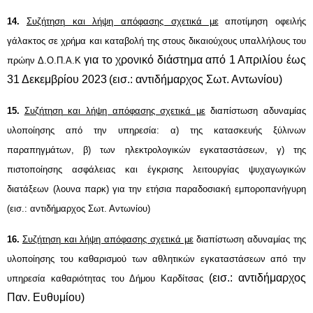
14
.
Συζήτηση και λήψη απόφασης σχετικά με
αποτίμηση οφειλής
γάλακτος σε χρήμα και καταβολή της στους δικαιούχους υπαλλήλους του
για το χρονικό διάστημα από 1 Απριλίου έως
πρώην Δ.Ο.Π.Α.Κ
31 Δεκεμβρίου 2023
(εισ.: αντιδήμαρχος
Σωτ. Αντωνίου
)
15.
Συζήτηση και λήψη απόφασης σχετικά με
δ
ιαπίστωση αδυναμίας
υλοποίησης από την υπηρεσία: α) της κατασκευής ξύλινων
παραπηγμάτων, β) των ηλεκτρολογικών εγκαταστάσεων, γ) της
πιστοποίησης ασφάλειας και
έγκρισης λειτουργίας ψυχαγωγικών
διατάξεων (
λουνα παρκ)
για την ε
τήσια παραδοσιακή εμποροπανήγυρη
(εισ.: αντιδήμαρχος Σωτ. Αντωνίου)
16.
Συζήτηση και λήψη απόφασης σχετικά με
δ
ιαπίστωση
αδυναμίας της
υλοποίησης του καθαρισμού των αθλητικών εγκαταστάσεων από την
(εισ.: αντιδήμαρχος
υπηρεσία καθαριότητας του Δήμου Καρδίτσας
Παν. Ευθυμίου)