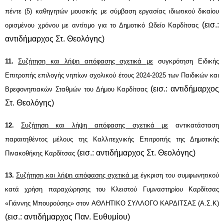
πέντε (5) καθηγητών μουσικής με σύμβαση εργασίας ιδιωτικού δικαίου
(εισ.:
ορισμένου χρόνου με αντίτιμο για το Δημοτικό Ωδείο Καρδίτσας
αντιδήμαρχος Στ. Θεολόγης)
11
.
Συζήτηση και λήψη απόφασης σχετικά με
σ
υγκρότηση Ειδικής
Επιτροπής επιλογής νηπίων σχολικού έτους 2024-2025 των Παιδικών και
(εισ.: αντιδήμαρχος
Βρεφονηπιακών Σταθμών του Δήμου Καρδίτσας
Στ. Θεολόγης)
12
.
Συζήτηση και λήψη απόφασης σχετικά με
αντικατάσταση
παραιτηθέντος μέλους της
Καλλιτεχνικής Επιτροπής της
Δημοτικής
(εισ.: αντιδήμαρχος Στ. Θεολόγης)
Πινακοθήκης Καρδίτσας
13
.
Συζήτηση και λήψη απόφασης σχετικά με
έγκριση του συμφωνητικού
κατά χρήση παραχώρησης του
Κλειστού Γυμναστηρίου Καρδίτσας
«Γιάννης Μπουρούσης» στον ΑΘΛΗΤΙΚΟ ΣΥΛΛΟΓΟ ΚΑΡΔΙΤΣΑΣ (Α.Σ.Κ)
(εισ.: αντιδήμαρχος Παν. Ευθυμίου)