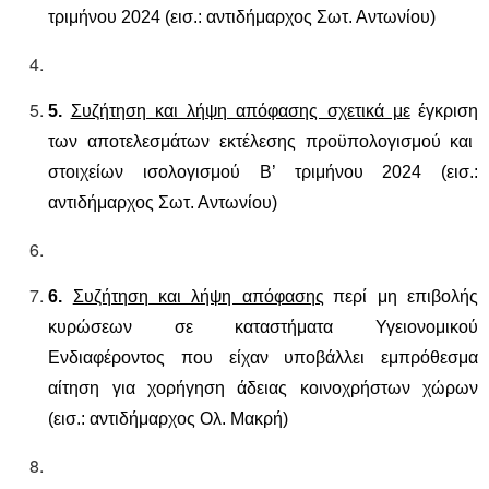
τριμήνου 2024
(εισ.: αντιδήμαρχος
Σωτ. Αντωνίου
)
5.
Συζήτηση και λήψη απόφασης σχετικά με
έγκριση
των
αποτελεσμάτων εκτέλεσης προϋπολογισμού και
στοιχείων ισολογισμού Β’ τριμήνου 2024
(εισ.:
αντιδήμαρχος
Σωτ. Αντωνίου
)
6.
Συζήτηση και λήψη απόφασης
περί μη επιβολής
κυρώσεων σε καταστήματα Υγειονομικού
Ενδιαφέροντος που είχαν υποβάλλει εμπρόθεσμα
αίτηση για χορήγηση άδειας κοινοχρήστων χώρων
(εισ.: αντιδήμαρχος Ολ. Μακρή)