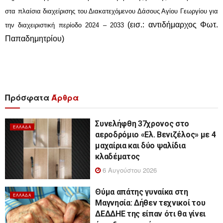
στα πλαίσια διαχείρισης του Διακατεχόμενου Δάσους Αγίου Γεωργίου για
(εισ.: αντιδήμαρχος Φωτ.
την διαχειριστική περίοδο 2024 – 2033
Παπαδημητρίου)
Πρόσφατα
Άρθρα
Συνελήφθη 37χρονος στο
ΕΛΛΆΔΑ
αεροδρόμιο «Ελ. Βενιζέλος» με 4
μαχαίρια και δύο ψαλίδια
κλαδέματος
6 Αυγούστου 2026
Θύμα απάτης γυναίκα στη
ΕΛΛΆΔΑ
Μαγνησία: Δήθεν τεχνικοί του
ΔΕΔΔΗΕ της είπαν ότι θα γίνει