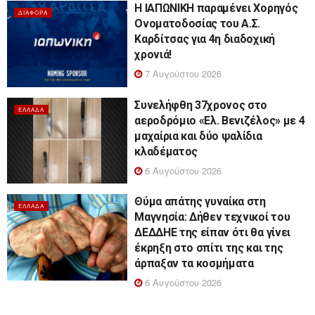
Η ΙΑΠΩΝΙΚΗ παραμένει Χορηγός
ΔΙΆΦΟΡΑ
Ονοματοδοσίας του Α.Σ.
Καρδίτσας για 4η διαδοχική
χρονιά!
7 Αυγούστου 2026
Συνελήφθη 37χρονος στο
ΕΛΛΆΔΑ
αεροδρόμιο «Ελ. Βενιζέλος» με 4
μαχαίρια και δύο ψαλίδια
κλαδέματος
6 Αυγούστου 2026
Θύμα απάτης γυναίκα στη
ΕΛΛΆΔΑ
Μαγνησία: Δήθεν τεχνικοί του
ΔΕΔΔΗΕ της είπαν ότι θα γίνει
έκρηξη στο σπίτι της και της
άρπαξαν τα κοσμήματα
6 Αυγούστου 2026