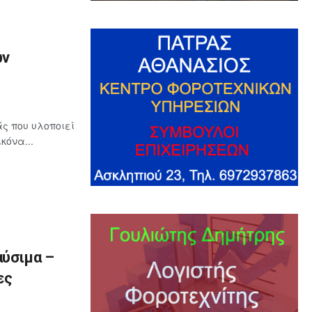
ων
ς που υλοποιεί
κόνα...
αύσιμα –
ες