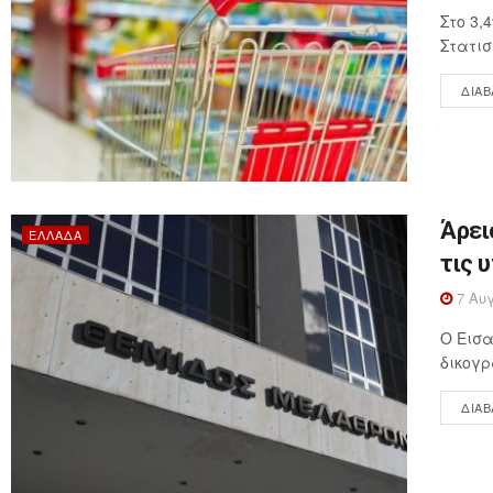
Στο 3,
Στατισ
ΔΙΑΒ
Άρει
ΕΛΛΆΔΑ
τις 
7 Αυγ
Ο Εισα
δικογρ
ΔΙΑΒ