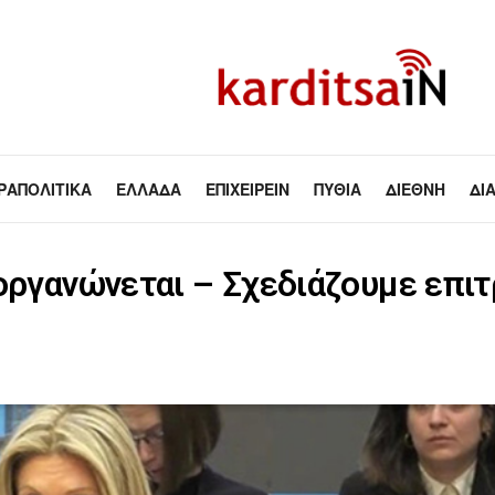
ΡΑΠΟΛΙΤΙΚΆ
ΕΛΛΆΔΑ
ΕΠΙΧΕΙΡΕΊΝ
ΠΥΘΊΑ
ΔΙΕΘΝΉ
ΔΙ
 οργανώνεται – Σχεδιάζουμε επι