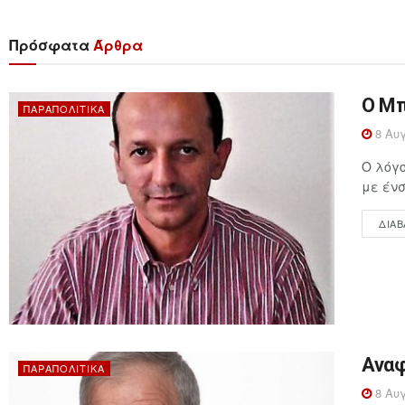
Πρόσφατα
Άρθρα
Ο Μπ
ΠΑΡΑΠΟΛΙΤΙΚΆ
8 Αυγ
Ο λόγ
με ένσ
ΔΙΑΒ
Αναφ
ΠΑΡΑΠΟΛΙΤΙΚΆ
8 Αυγ