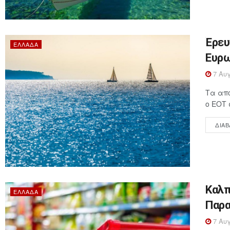
Έρευ
ΕΛΛΆΔΑ
Ευρω
7 Αυγ
Τα απο
ο ΕΟΤ 
ΔΙΑΒ
Καλπ
ΕΛΛΆΔΑ
Παρα
7 Αυγ