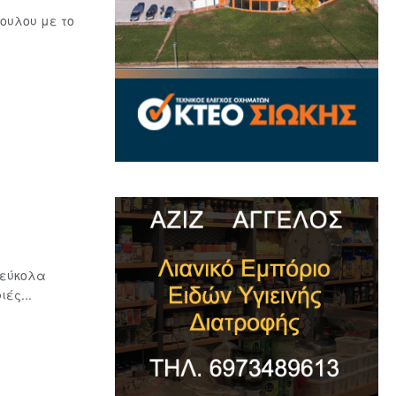
ουλου με το
 εύκολα
ές...