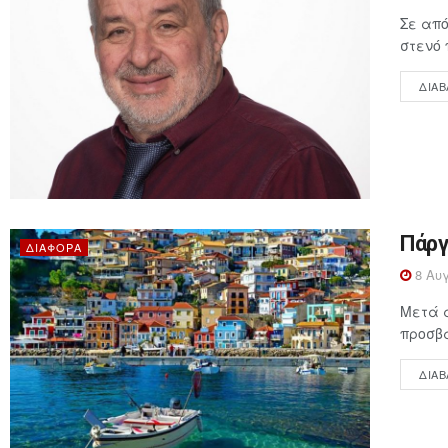
Σε από
στενό 
ΔΙΑΒ
Πάργ
ΔΙΆΦΟΡΑ
8 Αυγ
Μετά α
προσβά
ΔΙΑΒ