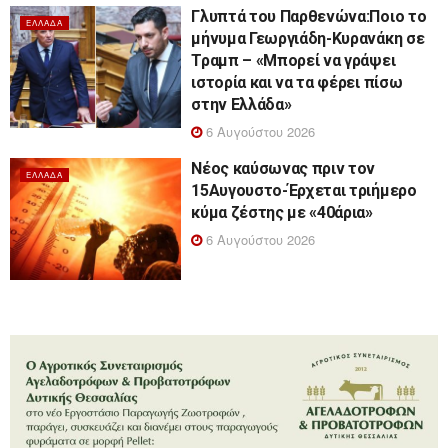
Γλυπτά του Παρθενώνα:Ποιο το
ΕΛΛΆΔΑ
μήνυμα Γεωργιάδη-Κυρανάκη σε
Τραμπ – «Μπορεί να γράψει
ιστορία και να τα φέρει πίσω
στην Ελλάδα»
6 Αυγούστου 2026
Νέος καύσωνας πριν τον
ΕΛΛΆΔΑ
15Αυγουστο-Έρχεται τριήμερο
κύμα ζέστης με «40άρια»
6 Αυγούστου 2026