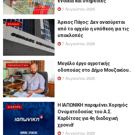
ενοίκια και υπηρεσίες
7 Αυγούστου 2026
Άρειος Πάγος: Δεν ανασύρεται
ΕΛΛΆΔΑ
από το αρχείο η υπόθεση για τις
υποκλοπές
7 Αυγούστου 2026
Μεγάλο έργο αγροτικής
ΠΑΡΑΠΟΛΙΤΙΚΆ
οδοποιίας στο Δήμο Μουζακίου..
7 Αυγούστου 2026
Η ΙΑΠΩΝΙΚΗ παραμένει Χορηγός
ΔΙΆΦΟΡΑ
Ονοματοδοσίας του Α.Σ.
Καρδίτσας για 4η διαδοχική
χρονιά!
7 Αυγούστου 2026