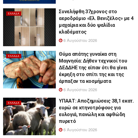
Συνελήφθη 37χρονος στο
ΕΛΛΆΔΑ
αεροδρόμιο «Ελ. Βενιζέλος» με 4
μαχαίρια και δύο ψαλίδια
κλαδέματος
6 Αυγούστου 2026
Θύμα απάτης γυναίκα στη
ΕΛΛΆΔΑ
Μαγνησία: Δήθεν τεχνικοί του
ΔΕΔΔΗΕ της είπαν ότι θα γίνει
έκρηξη στο σπίτι της και της
άρπαξαν τα κοσμήματα
6 Αυγούστου 2026
ΥΠΑΑΤ: Αποζημιώσεις 38,1 εκατ.
ΕΛΛΆΔΑ
ευρώ σε κτηνοτρόφους για
ευλογιά, πανώλη και αφθώδη
πυρετό
6 Αυγούστου 2026