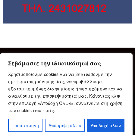
Σεβόμαστε την ιδιωτικότητά σας
Χρησιμοποιούμε cookies για να βελτιώσουμε την
εμπειρία περιήγησής σας, να προβάλλουμε
εξατομικευμένες διαφημίσεις ή περιεχόμενο και να
αναλύουμε την επισκεψιμότητά μας. Κάνοντας κλικ
στην επιλογή «Αποδοχή Όλων», συναινείτε στη χρήση
Δήλωση Συμμόρφωσης
Ταυτότητα
Όροι χρήσης
των cookies από εμάς.
Πολιτική προστασίας προσωπικών δεδομένων
Πολιτική Cookies
Προσαρμογή
Απόρριψη όλων
Αποδοχή όλων
© 2023 Karditsain.gr