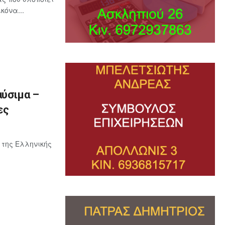
κόνα...
αύσιμα –
ες
 της Ελληνικής