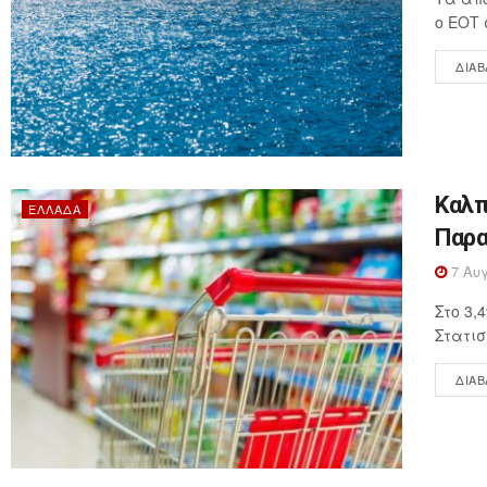
ο ΕΟΤ 
ΔΙΑΒ
Καλπ
ΕΛΛΆΔΑ
Παρα
7 Αυγ
Στο 3,
Στατισ
ΔΙΑΒ