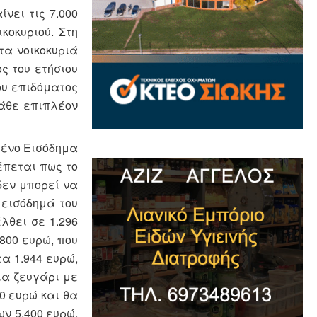
νει τις 7.000
κοκυριού. Στη
τα νοικοκυριά
ς του ετήσιου
ου επιδόματος
κάθε επιπλέον
μένο Εισόδημα
έπεται πως το
δεν μπορεί να
 εισόδημά του
λθει σε 1.296
800 ευρώ, που
τα 1.944 ευρώ,
για ζευγάρι με
00 ευρώ και θα
ν 5.400 ευρώ,