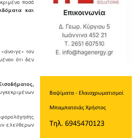
εκριμένο ποσό
πιδόματα και
ς «άνοιγε» τον
μένου ότι δεν
ισοδήματος,
συγκεκριμένων
 φορολόγησης
των ελεύθερων