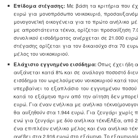
Επίδομα στέγασης:
Με βάση τα κριτήρια που έχ
ευρώ για μονοπρόσωπο νοικοκυριό, προσαυξανόμε
μονογονεϊκή οικογένεια για το πρώτο ανήλικο μέλ
με απροστάτευτα τέκνα, ορίζεται προσαύξηση 7.0
συνολικού εισοδήματος ανέρχεται σε 21.000 ευρώ,
στέγασης ορίζεται για τον δικαιούχο στα 70 ευ
μέλος του νοικοκυριού.
Ελάχιστο εγγυημένο εισόδημα:
Όπως έχει ήδη 
αυξάνεται κατά 8% και σε ανάλογο ποσοστό διευ
εισόδημα του ωφελούμενου νοικοκυριού κατά τους 
υπερβαίνει το εξαπλάσιο του εγγυημένου ποσού γ
κατά το εξάμηνο πριν από την αίτηση δεν μπορεί
ευρώ. Για έναν ενήλικα με ανήλικο τέκνο(μονογον
θα αυξηθούν στα 1.944 ευρώ. Για ζευγάρι χωρίς π
ενώ για ζευγάρι με δύο ανήλικα τέκνΕΛΕα, από 2.
ένα επιπλέον ενήλικο μέλος και ένα ανήλικο τέκ
ανέβει στα 2.916 ευρώ στο εξάμηνο. Το εξαμηνιαί