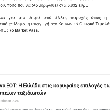
ού, ποσό που θα διαμορφωθεί στα 5.832 ευρώ.
 και για μια σειρά από άλλες παροχές όπως
η 
ητικό επίδομα, η υπαγωγή στο Κοινωνικό Οικιακό Τιμολό
 όπως
το Market Pass
.
να ΕΟΤ: Η Ελλάδα στις κορυφαίες επιλογές τ
παίων ταξιδιωτών
ούστου 2026
τελέσματα του πρώτου κύκλου της κυλιόμενης έρευνας αγορά