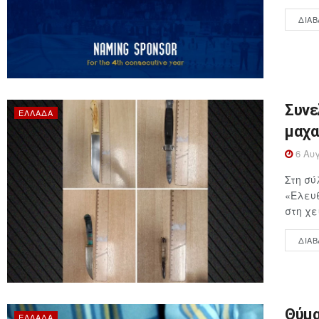
ΔΙΑΒ
Συνε
ΕΛΛΆΔΑ
μαχα
6 Αυγ
Στη σύ
«Ελευθ
στη χε
ΔΙΑΒ
Θύμα
ΕΛΛΆΔΑ