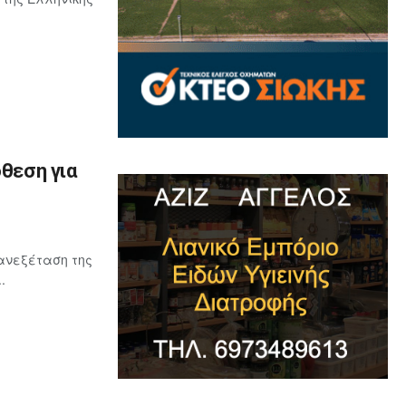
όθεση για
ανεξέταση της
.