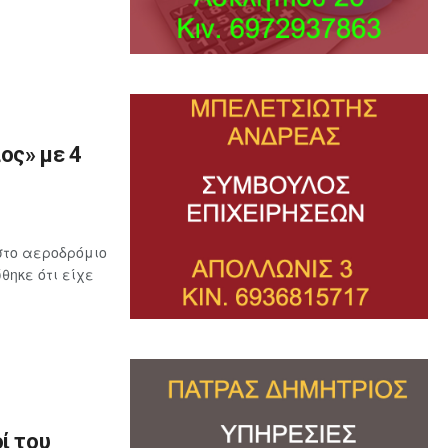
ος» με 4
στο αεροδρόμιο
ηκε ότι είχε
ί του