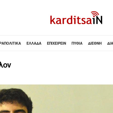
ΡΑΠΟΛΙΤΙΚΆ
ΕΛΛΆΔΑ
ΕΠΙΧΕΙΡΕΊΝ
ΠΥΘΊΑ
ΔΙΕΘΝΉ
ΔΙ
λον