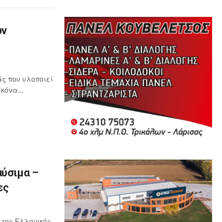
ων
ς που υλοποιεί
κόνα...
αύσιμα –
ες
 της Ελληνικής