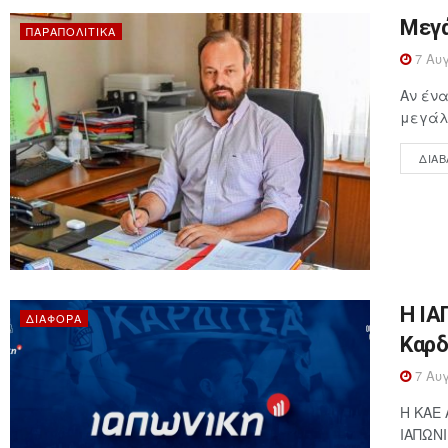
Μεγά
ΠΑΡΑΠΟΛΙΤΙΚΆ
7 Αυγ
Αν ένα
μεγάλη
ΔΙΑΒ
Η ΙΑ
ΔΙΆΦΟΡΑ
Καρδ
7 Αυγ
Η ΚΑΕ 
ΙΑΠΩΝΙ