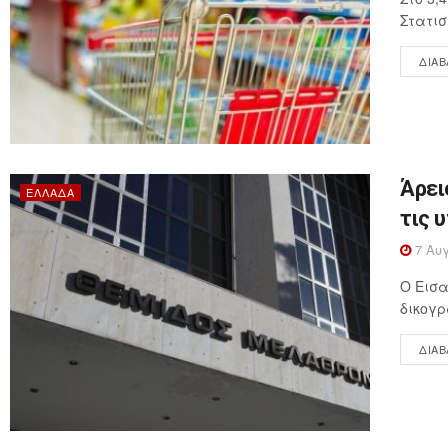
Στατισ
ΔΙΑΒ
Άρει
ΕΛΛΆΔΑ
τις 
7 Αυγ
Ο Εισα
δικογρ
ΔΙΑΒ