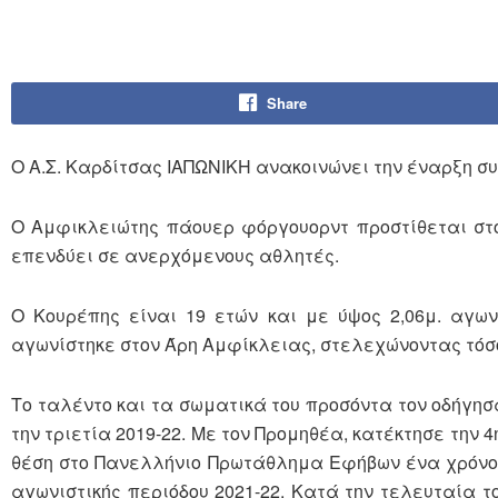
Share
Ο Α.Σ. Καρδίτσας ΙΑΠΩΝΙΚΗ ανακοινώνει την έναρξη σ
Ο Αμφικλειώτης πάουερ φόργουορντ προστίθεται στο
επενδύει σε ανερχόμενους αθλητές.
Ο Κουρέπης είναι 19 ετών και με ύψος 2,06μ. αγωνί
αγωνίστηκε στον Άρη Αμφίκλειας, στελεχώνοντας τόσο 
Το ταλέντο και τα σωματικά του προσόντα τον οδήγη
την τριετία 2019-22. Με τον Προμηθέα, κατέκτησε την 
θέση στο Πανελλήνιο Πρωτάθλημα Εφήβων ένα χρόνο
αγωνιστικής περιόδου 2021-22. Κατά την τελευταία τ