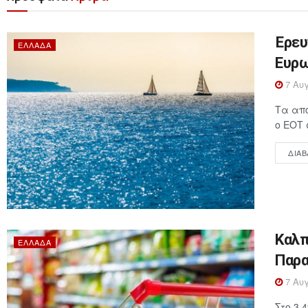
Έρευ
ΕΛΛΆΔΑ
Ευρω
7 Αυγ
Τα απο
ο ΕΟΤ 
ΔΙΑΒ
Καλπ
ΕΛΛΆΔΑ
Παρα
7 Αυγ
Στο 3,