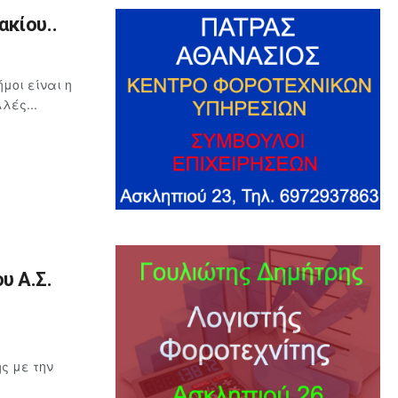
κίου..
μοι είναι η
λές...
υ Α.Σ.
ς με την