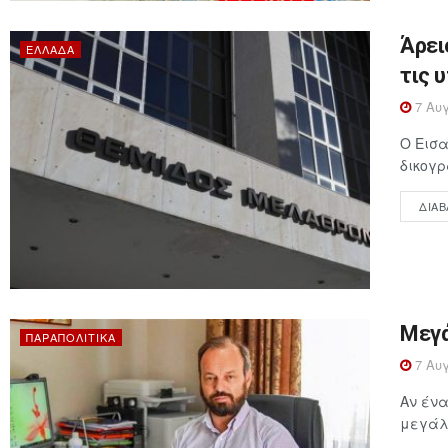
Άρει
ΕΛΛΆΔΑ
τις 
7 Αυγ
Ο Εισα
δικογρ
ΔΙΑΒ
Μεγά
ΠΑΡΑΠΟΛΙΤΙΚΆ
7 Αυγ
Αν ένα
μεγάλη