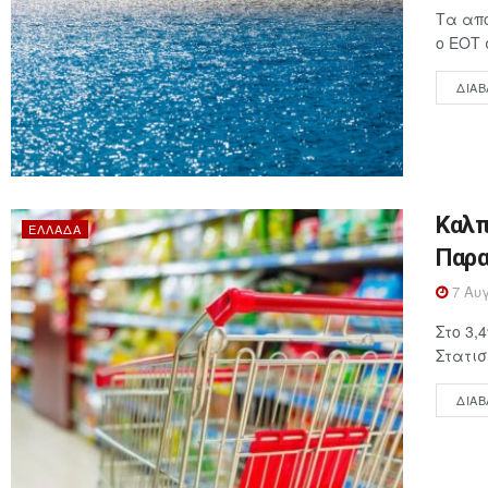
Τα απο
ο ΕΟΤ 
ΔΙΑΒ
Καλπ
ΕΛΛΆΔΑ
Παρα
7 Αυγ
Στο 3,
Στατισ
ΔΙΑΒ