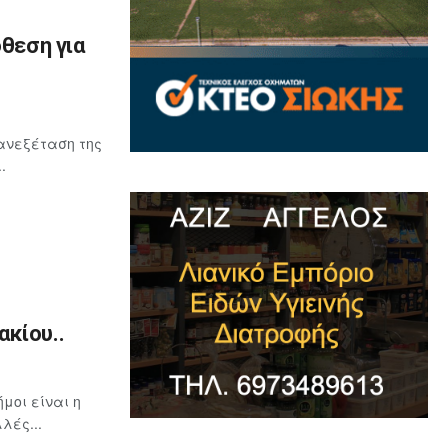
όθεση για
ανεξέταση της
.
κίου..
μοι είναι η
λές...