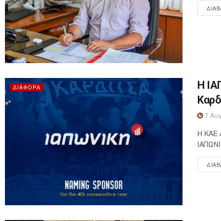
ΔΙΑΒ
Η ΙΑ
ΔΙΆΦΟΡΑ
Καρδ
7 Αυγ
Η ΚΑΕ 
ΙΑΠΩΝΙ
ΔΙΑΒ