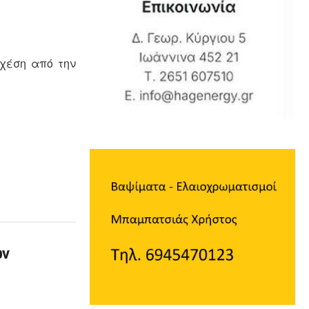
σχέση από την
ων