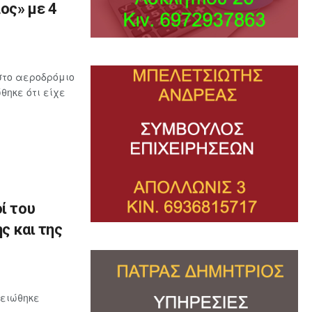
ος» με 4
στο αεροδρόμιο
ηκε ότι είχε
ί του
ς και της
μειώθηκε