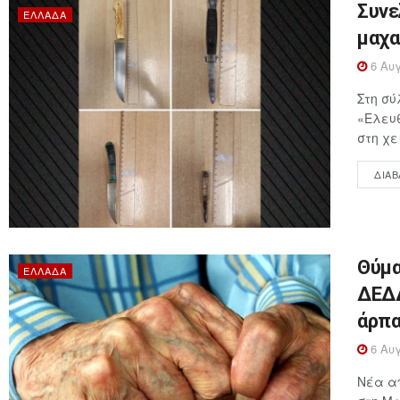
Συνε
ΕΛΛΆΔΑ
μαχα
6 Αυγ
Στη σύ
«Ελευθ
στη χε
ΔΙΑΒ
Θύμα
ΕΛΛΆΔΑ
ΔΕΔΔ
άρπα
6 Αυγ
Νέα απ