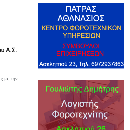
υ Α.Σ.
ς με την