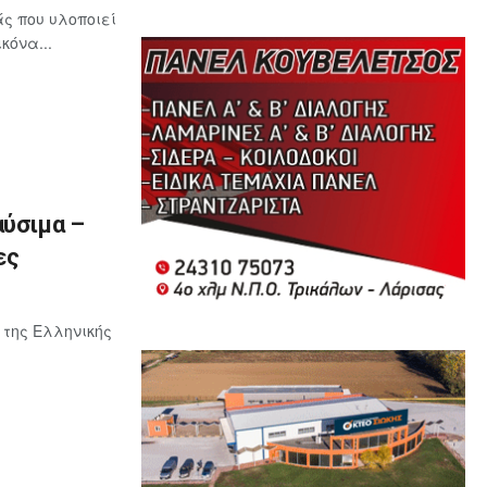
ς που υλοποιεί
κόνα...
αύσιμα –
ες
 της Ελληνικής