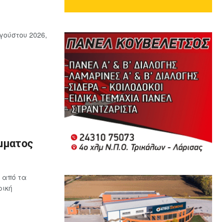
γούστου 2026,
όμματος
 από τα
ρική