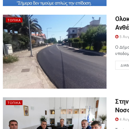
Ολοκ
ΤΟΠΙΚΆ
Ανθέ
5 Αυγ
Ο Δήμ
υποδομ
ΔΙΑΒ
Στην
ΤΟΠΙΚΆ
Νοσο
4 Αυγ