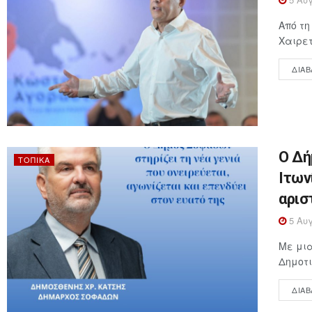
Από τ
Χαιρετ
ΔΙΑΒ
Ο Δή
ΤΟΠΙΚΆ
Ιτων
αρισ
5 Αυγ
Με μια
Δημοτι
ΔΙΑΒ