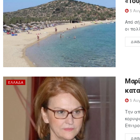
«Του
5 Αυγ
Από σή
οι πολ
ΔΙΑΒ
Μαρί
ΕΛΛΆΔΑ
κατα
5 Αυγ
Την απ
κορυφα
Επιτρο
ΔΙΑΒ