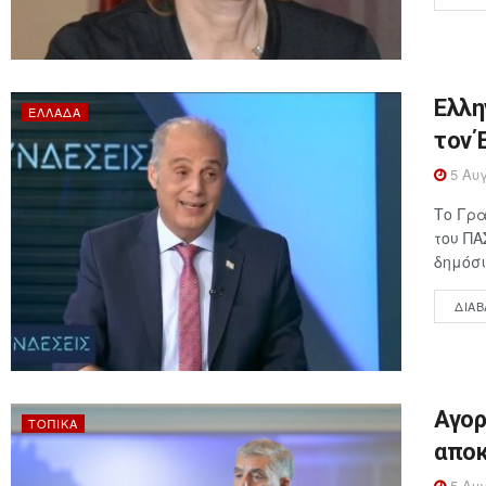
Ελλη
ΕΛΛΆΔΑ
τον 
5 Αυγ
Το Γρα
του ΠΑ
δημόσι
ΔΙΑΒ
Αγορ
ΤΟΠΙΚΆ
αποκ
5 Αυγ