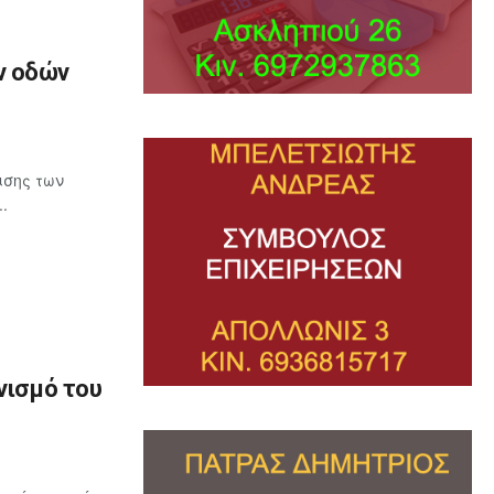
ν οδών
ισης των
.
νισμό του