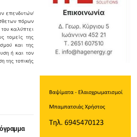
ων επενδυτών/
όσθετων πόρων
 του καλύπτει
υς τομείς της
ισμού και της
υση ή και τον
η της τοπικής
ρόγραμμα