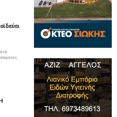
ροϊδεύει
κατά
πρόσφατες
Η