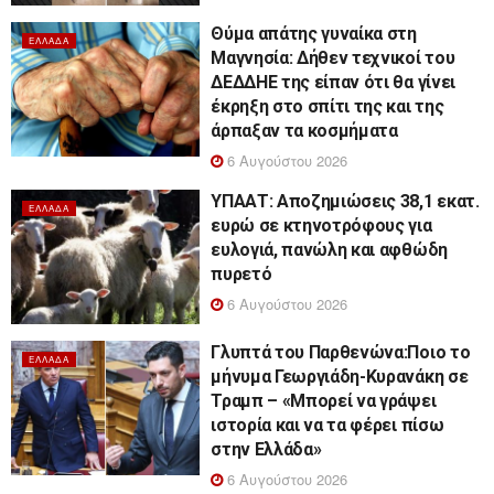
Θύμα απάτης γυναίκα στη
ΕΛΛΆΔΑ
Μαγνησία: Δήθεν τεχνικοί του
ΔΕΔΔΗΕ της είπαν ότι θα γίνει
έκρηξη στο σπίτι της και της
άρπαξαν τα κοσμήματα
6 Αυγούστου 2026
ΥΠΑΑΤ: Αποζημιώσεις 38,1 εκατ.
ΕΛΛΆΔΑ
ευρώ σε κτηνοτρόφους για
ευλογιά, πανώλη και αφθώδη
πυρετό
6 Αυγούστου 2026
Γλυπτά του Παρθενώνα:Ποιο το
ΕΛΛΆΔΑ
μήνυμα Γεωργιάδη-Κυρανάκη σε
Τραμπ – «Μπορεί να γράψει
ιστορία και να τα φέρει πίσω
στην Ελλάδα»
6 Αυγούστου 2026