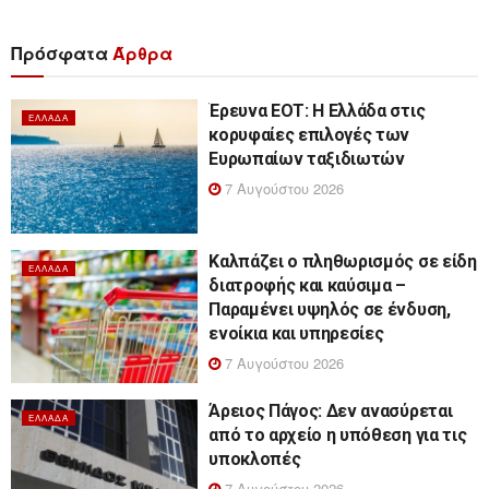
Πρόσφατα
Άρθρα
Έρευνα ΕΟΤ: Η Ελλάδα στις
ΕΛΛΆΔΑ
κορυφαίες επιλογές των
Ευρωπαίων ταξιδιωτών
7 Αυγούστου 2026
Καλπάζει ο πληθωρισμός σε είδη
ΕΛΛΆΔΑ
διατροφής και καύσιμα –
Παραμένει υψηλός σε ένδυση,
ενοίκια και υπηρεσίες
7 Αυγούστου 2026
Άρειος Πάγος: Δεν ανασύρεται
ΕΛΛΆΔΑ
από το αρχείο η υπόθεση για τις
υποκλοπές
7 Αυγούστου 2026