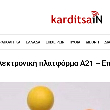
ΡΑΠΟΛΙΤΙΚΆ
ΕΛΛΆΔΑ
ΕΠΙΧΕΙΡΕΊΝ
ΠΥΘΊΑ
ΔΙΕΘΝΉ
ΔΙ
ηλεκτρονική πλατφόρμα Α21 – Ε