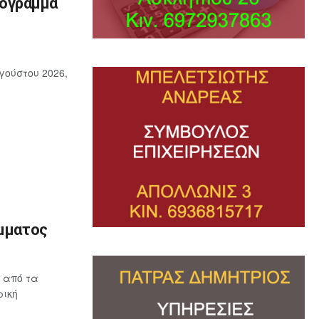
ρόγραμμα
γούστου 2026,
όμματος
 από τα
ρική