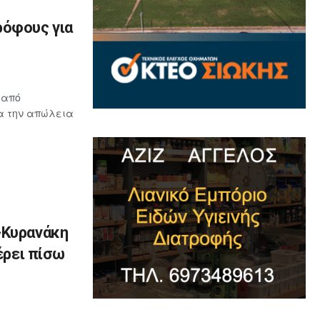
ρόφους για
 από
ια την απώλεια
-Κυρανάκη
έρει πίσω