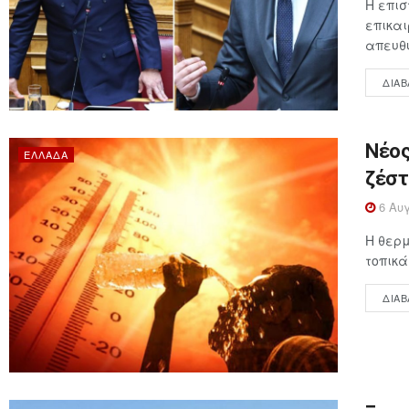
Η επι
επικαι
απευθύ
ΔΙΑΒ
Νέος
ΕΛΛΆΔΑ
ζέστ
6 Αυγ
Η θερμ
τοπικά
ΔΙΑΒ