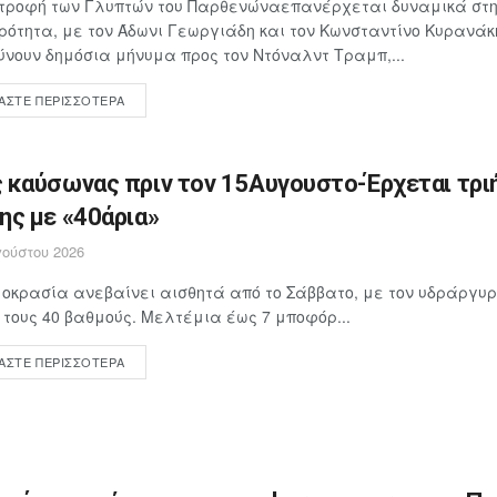
στροφή των Γλυπτών του Παρθενώναεπανέρχεται δυναμικά στη
ρότητα, με τον Άδωνι Γεωργιάδη και τον Κωνσταντίνο Κυρανάκ
νουν δημόσια μήνυμα προς τον Ντόναλντ Τραμπ,...
ΆΣΤΕ ΠΕΡΙΣΣΌΤΕΡΑ
 καύσωνας πριν τον 15Αυγουστο-Έρχεται τρι
ης με «40άρια»
ούστου 2026
οκρασία ανεβαίνει αισθητά από το Σάββατο, με τον υδράργυρ
 τους 40 βαθμούς. Μελτέμια έως 7 μποφόρ...
ΆΣΤΕ ΠΕΡΙΣΣΌΤΕΡΑ