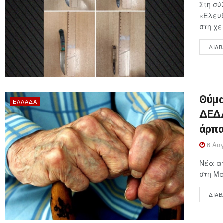
Στη σύ
«Ελευθ
στη χε
ΔΙΑΒ
Θύμα
ΕΛΛΆΔΑ
ΔΕΔΔ
άρπα
6 Αυγ
Νέα απ
στη Μα
ΔΙΑΒ