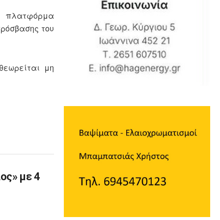
ν πλατφόρμα
 πρόσβασης του
θεωρείται μη
ος» με 4