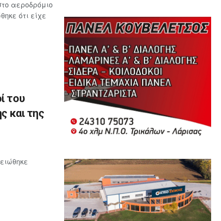
στο αεροδρόμιο
ηκε ότι είχε
ί του
ς και της
μειώθηκε