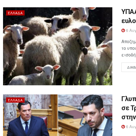
ΥΠΑΑ
ΕΛΛΆΔΑ
ευλο
6 Αυγ
Αποζημ
το υπο
εισοδή
ΔΙΑΒ
Γλυπ
ΕΛΛΆΔΑ
σε Τ
στην
6 Αυγ