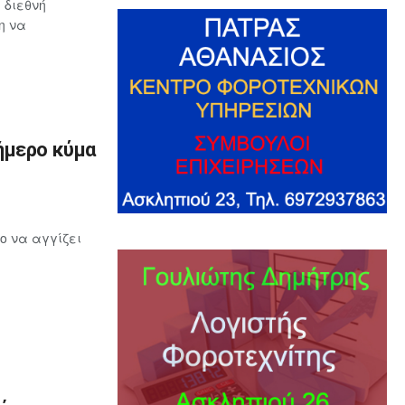
 διεθνή
η να
ήμερο κύμα
ο να αγγίζει