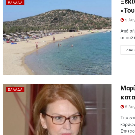
Ξεκι
ΕΛΛΆΔΑ
«Του
5 Αυγ
Από σή
οι πολ
ΔΙΑΒ
Μαρί
ΕΛΛΆΔΑ
κατα
5 Αυγ
Την απ
κορυφα
Επιτρο