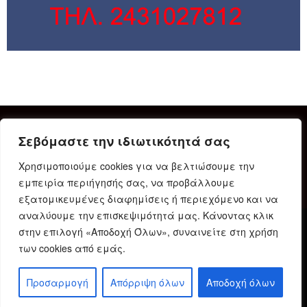
Σεβόμαστε την ιδιωτικότητά σας
Χρησιμοποιούμε cookies για να βελτιώσουμε την
εμπειρία περιήγησής σας, να προβάλλουμε
εξατομικευμένες διαφημίσεις ή περιεχόμενο και να
αναλύουμε την επισκεψιμότητά μας. Κάνοντας κλικ
στην επιλογή «Αποδοχή Όλων», συναινείτε στη χρήση
Δήλωση Συμμόρφωσης
Ταυτότητα
Όροι χρήσης
των cookies από εμάς.
Πολιτική προστασίας προσωπικών δεδομένων
Πολιτική Cookies
Προσαρμογή
Απόρριψη όλων
Αποδοχή όλων
© 2023 Karditsain.gr