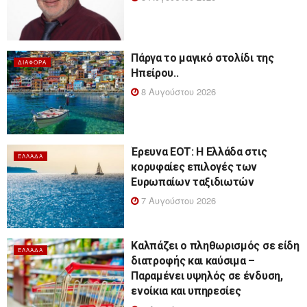
Πάργα το μαγικό στολίδι της
ΔΙΆΦΟΡΑ
Ηπείρου..
8 Αυγούστου 2026
Έρευνα ΕΟΤ: Η Ελλάδα στις
ΕΛΛΆΔΑ
κορυφαίες επιλογές των
Ευρωπαίων ταξιδιωτών
7 Αυγούστου 2026
Καλπάζει ο πληθωρισμός σε είδη
ΕΛΛΆΔΑ
διατροφής και καύσιμα –
Παραμένει υψηλός σε ένδυση,
ενοίκια και υπηρεσίες