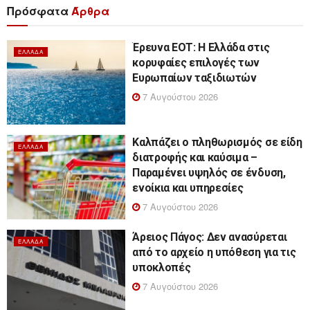
Πρόσφατα
Άρθρα
Έρευνα ΕΟΤ: Η Ελλάδα στις
ΕΛΛΆΔΑ
κορυφαίες επιλογές των
Ευρωπαίων ταξιδιωτών
7 Αυγούστου 2026
Καλπάζει ο πληθωρισμός σε είδη
ΕΛΛΆΔΑ
διατροφής και καύσιμα –
Παραμένει υψηλός σε ένδυση,
ενοίκια και υπηρεσίες
7 Αυγούστου 2026
Άρειος Πάγος: Δεν ανασύρεται
ΕΛΛΆΔΑ
από το αρχείο η υπόθεση για τις
υποκλοπές
7 Αυγούστου 2026