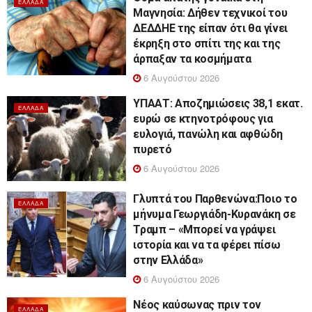
ΕΛΛΆΔΑ
Μαγνησία: Δήθεν τεχνικοί του
ΔΕΔΔΗΕ της είπαν ότι θα γίνει
έκρηξη στο σπίτι της και της
άρπαξαν τα κοσμήματα
6 Αυγούστου 2026
ΥΠΑΑΤ: Αποζημιώσεις 38,1 εκατ.
ΕΛΛΆΔΑ
ευρώ σε κτηνοτρόφους για
ευλογιά, πανώλη και αφθώδη
πυρετό
6 Αυγούστου 2026
Γλυπτά του Παρθενώνα:Ποιο το
ΕΛΛΆΔΑ
μήνυμα Γεωργιάδη-Κυρανάκη σε
Τραμπ – «Μπορεί να γράψει
ιστορία και να τα φέρει πίσω
στην Ελλάδα»
6 Αυγούστου 2026
Νέος καύσωνας πριν τον
ΕΛΛΆΔΑ