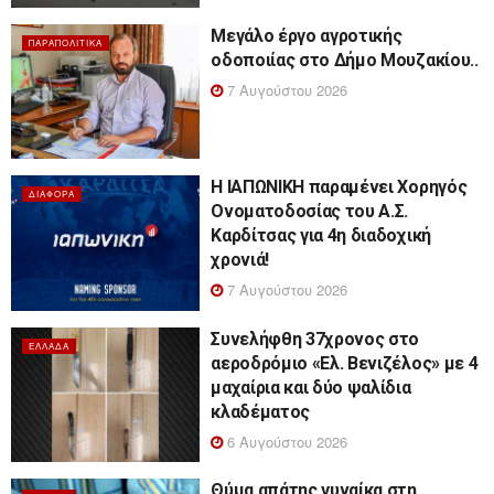
Μεγάλο έργο αγροτικής
ΠΑΡΑΠΟΛΙΤΙΚΆ
οδοποιίας στο Δήμο Μουζακίου..
7 Αυγούστου 2026
Η ΙΑΠΩΝΙΚΗ παραμένει Χορηγός
ΔΙΆΦΟΡΑ
Ονοματοδοσίας του Α.Σ.
Καρδίτσας για 4η διαδοχική
χρονιά!
7 Αυγούστου 2026
Συνελήφθη 37χρονος στο
ΕΛΛΆΔΑ
αεροδρόμιο «Ελ. Βενιζέλος» με 4
μαχαίρια και δύο ψαλίδια
κλαδέματος
6 Αυγούστου 2026
Θύμα απάτης γυναίκα στη