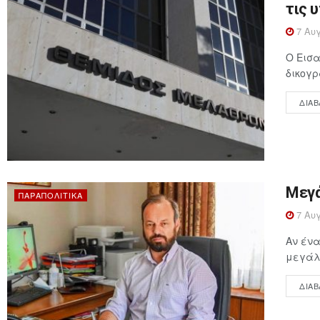
τις 
7 Αυγ
Ο Εισα
δικογρ
ΔΙΑΒ
Μεγά
ΠΑΡΑΠΟΛΙΤΙΚΆ
7 Αυγ
Αν ένα
μεγάλη
ΔΙΑΒ