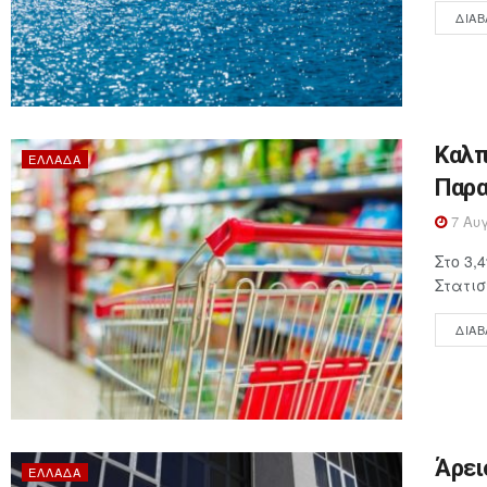
ΔΙΑΒ
Καλπ
ΕΛΛΆΔΑ
Παρα
7 Αυγ
Στο 3,
Στατισ
ΔΙΑΒ
Άρει
ΕΛΛΆΔΑ