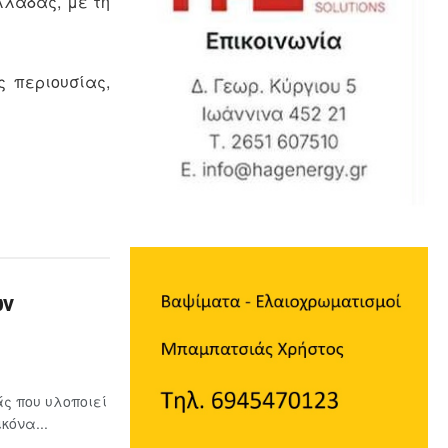
λλάδας, με τη
 περιουσίας,
ων
ς που υλοποιεί
κόνα...