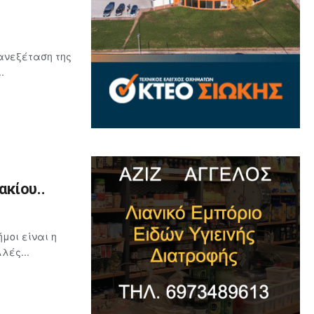
ανεξέταση της
.
κίου..
μοι είναι η
λές...