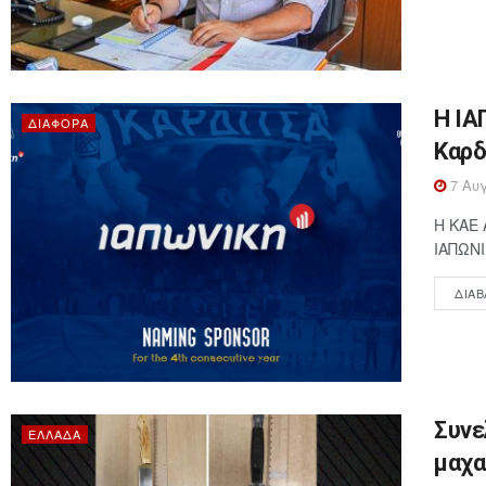
Η ΙΑ
ΔΙΆΦΟΡΑ
Καρδ
7 Αυγ
Η ΚΑΕ 
ΙΑΠΩΝΙ
ΔΙΑΒ
Συνε
ΕΛΛΆΔΑ
μαχα