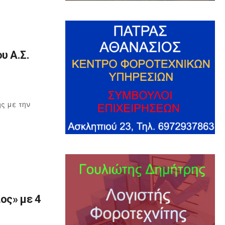
υ Α.Σ.
ς με την
ος» με 4