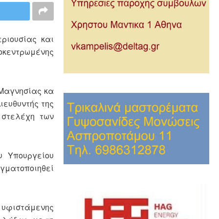
ριουσίας και
οκεντρωμένης
,Μαγνησίας κα
ιευθυντής της
 στελέχη των
υ Υπουργείου
αγματοποιηθεί
 υφιστάμενης