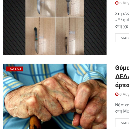
6 Αυγ
Στη σύ
«Ελευθ
στη χε
ΔΙΑΒ
Θύμα
ΕΛΛΆΔΑ
ΔΕΔΔ
άρπα
6 Αυγ
Νέα απ
στη Μα
ΔΙΑΒ