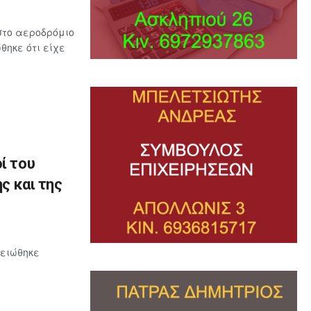
στο αεροδρόμιο
ηκε ότι είχε
ί του
ς και της
μειώθηκε