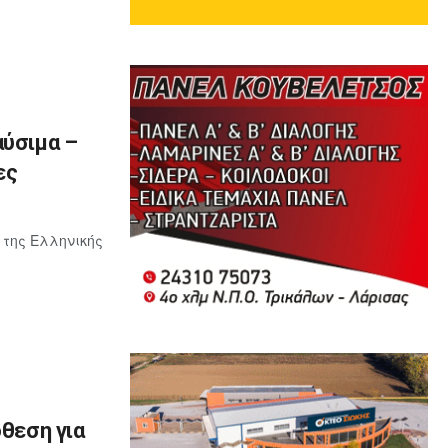
αύσιμα –
ες
 της Ελληνικής
όθεση για