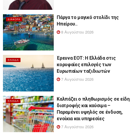
Πάργα το μαγικό στολίδι της
ΔΙΆΦΟΡΑ
Ηπείρου..
8 Αυγούστου 2026
Έρευνα ΕΟΤ: Η Ελλάδα στις
ΕΛΛΆΔΑ
κορυφαίες επιλογές των
Ευρωπαίων ταξιδιωτών
7 Αυγούστου 2026
Καλπάζει ο πληθωρισμός σε είδη
ΕΛΛΆΔΑ
διατροφής και καύσιμα –
Παραμένει υψηλός σε ένδυση,
ενοίκια και υπηρεσίες
7 Αυγούστου 2026