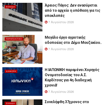
Άρειος Πάγος: Δεν ανασύρεται
ΕΛΛΆΔΑ
από το αρχείο η υπόθεση για τις
υποκλοπές
7 Αυγούστου 2026
Μεγάλο έργο αγροτικής
ΠΑΡΑΠΟΛΙΤΙΚΆ
οδοποιίας στο Δήμο Μουζακίου..
7 Αυγούστου 2026
Η ΙΑΠΩΝΙΚΗ παραμένει Χορηγός
ΔΙΆΦΟΡΑ
Ονοματοδοσίας του Α.Σ.
Καρδίτσας για 4η διαδοχική
χρονιά!
7 Αυγούστου 2026
Συνελήφθη 37χρονος στο
ΕΛΛΆΔΑ