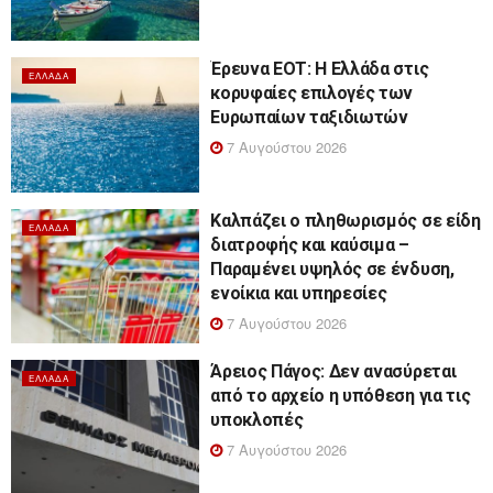
Έρευνα ΕΟΤ: Η Ελλάδα στις
ΕΛΛΆΔΑ
κορυφαίες επιλογές των
Ευρωπαίων ταξιδιωτών
7 Αυγούστου 2026
Καλπάζει ο πληθωρισμός σε είδη
ΕΛΛΆΔΑ
διατροφής και καύσιμα –
Παραμένει υψηλός σε ένδυση,
ενοίκια και υπηρεσίες
7 Αυγούστου 2026
Άρειος Πάγος: Δεν ανασύρεται
ΕΛΛΆΔΑ
από το αρχείο η υπόθεση για τις
υποκλοπές
7 Αυγούστου 2026