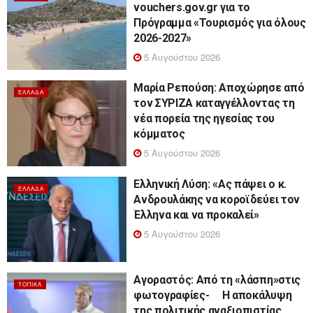
vouchers.gov.gr για το
Πρόγραμμα «Τουρισμός για όλους
2026-2027»
5 Αυγούστου 2026
Μαρία Ρεπούση: Αποχώρησε από
ΕΛΛΆΔΑ
τον ΣΥΡΙΖΑ καταγγέλλοντας τη
νέα πορεία της ηγεσίας του
κόμματος
5 Αυγούστου 2026
Ελληνική Λύση: «Ας πάψει ο κ.
ΕΛΛΆΔΑ
Ανδρουλάκης να κοροϊδεύει τον
Έλληνα και να προκαλεί»
5 Αυγούστου 2026
Αγοραστός: Από τη «λάσπη»στις
ΤΟΠΙΚΆ
φωτογραφίες- Η αποκάλυψη
της πολιτικής αναξιοπιστίας