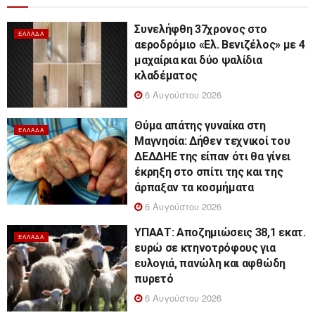
Συνελήφθη 37χρονος στο
ΕΛΛΆΔΑ
αεροδρόμιο «Ελ. Βενιζέλος» με 4
μαχαίρια και δύο ψαλίδια
κλαδέματος
6 Αυγούστου 2026
Θύμα απάτης γυναίκα στη
ΕΛΛΆΔΑ
Μαγνησία: Δήθεν τεχνικοί του
ΔΕΔΔΗΕ της είπαν ότι θα γίνει
έκρηξη στο σπίτι της και της
άρπαξαν τα κοσμήματα
6 Αυγούστου 2026
ΥΠΑΑΤ: Αποζημιώσεις 38,1 εκατ.
ΕΛΛΆΔΑ
ευρώ σε κτηνοτρόφους για
ευλογιά, πανώλη και αφθώδη
πυρετό
6 Αυγούστου 2026