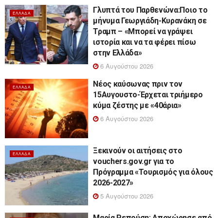
Γλυπτά του Παρθενώνα:Ποιο το
ΕΛΛΆΔΑ
μήνυμα Γεωργιάδη-Κυρανάκη σε
Τραμπ – «Μπορεί να γράψει
ιστορία και να τα φέρει πίσω
στην Ελλάδα»
6 Αυγούστου 2026
Νέος καύσωνας πριν τον
ΕΛΛΆΔΑ
15Αυγουστο-Έρχεται τριήμερο
κύμα ζέστης με «40άρια»
6 Αυγούστου 2026
Ξεκινούν οι αιτήσεις στο
ΕΛΛΆΔΑ
vouchers.gov.gr για το
Πρόγραμμα «Τουρισμός για όλους
2026-2027»
5 Αυγούστου 2026
Μαρία Ρεπούση: Αποχώρησε από