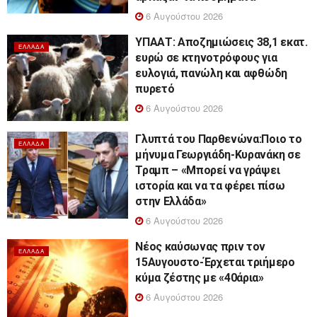
6 Αυγούστου 2026
ΥΠΑΑΤ: Αποζημιώσεις 38,1 εκατ.
ΕΛΛΆΔΑ
ευρώ σε κτηνοτρόφους για
ευλογιά, πανώλη και αφθώδη
πυρετό
6 Αυγούστου 2026
Γλυπτά του Παρθενώνα:Ποιο το
ΕΛΛΆΔΑ
μήνυμα Γεωργιάδη-Κυρανάκη σε
Τραμπ – «Μπορεί να γράψει
ιστορία και να τα φέρει πίσω
στην Ελλάδα»
6 Αυγούστου 2026
Νέος καύσωνας πριν τον
ΕΛΛΆΔΑ
15Αυγουστο-Έρχεται τριήμερο
κύμα ζέστης με «40άρια»
6 Αυγούστου 2026