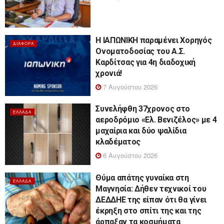
Η ΙΑΠΩΝΙΚΗ παραμένει Χορηγός
ΔΙΆΦΟΡΑ
Ονοματοδοσίας του Α.Σ.
Καρδίτσας για 4η διαδοχική
χρονιά!
7 Αυγούστου 2026
Συνελήφθη 37χρονος στο
ΕΛΛΆΔΑ
αεροδρόμιο «Ελ. Βενιζέλος» με 4
μαχαίρια και δύο ψαλίδια
κλαδέματος
6 Αυγούστου 2026
Θύμα απάτης γυναίκα στη
ΕΛΛΆΔΑ
Μαγνησία: Δήθεν τεχνικοί του
ΔΕΔΔΗΕ της είπαν ότι θα γίνει
έκρηξη στο σπίτι της και της
άρπαξαν τα κοσμήματα