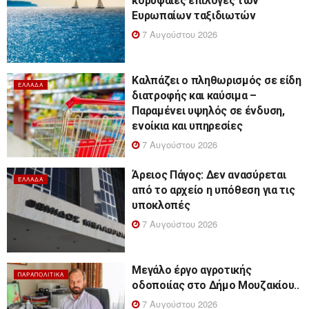
κορυφαίες επιλογές των
Ευρωπαίων ταξιδιωτών
7 Αυγούστου 2026
Καλπάζει ο πληθωρισμός σε είδη
ΕΛΛΆΔΑ
διατροφής και καύσιμα –
Παραμένει υψηλός σε ένδυση,
ενοίκια και υπηρεσίες
7 Αυγούστου 2026
Άρειος Πάγος: Δεν ανασύρεται
ΕΛΛΆΔΑ
από το αρχείο η υπόθεση για τις
υποκλοπές
7 Αυγούστου 2026
Μεγάλο έργο αγροτικής
ΠΑΡΑΠΟΛΙΤΙΚΆ
οδοποιίας στο Δήμο Μουζακίου..
7 Αυγούστου 2026