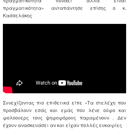
πραγματικότητα πονάει αλλά είναι
πραγματικότητα» ανταπάντησε επίσης ο κ.
Κασσελάκης
Συνεχίζοντας πιο επιθετικά είπε «Τα στελέχη που
προσβάλουν εσάς και εμάς που λένε ούφο και
φολοουερς τους ψηφοφόρους παραμένουν . Δεν
έχουν ανασκευάσει αν και είχαν πολλές ευκαιρίες