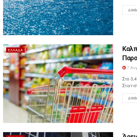
ΔΙΑΒ
Καλπ
ΕΛΛΆΔΑ
Παρα
7 Αυγ
Στο 3,
Στατισ
ΔΙΑΒ
Άρει