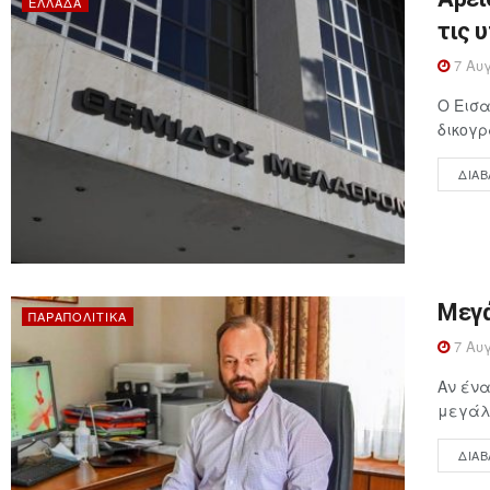
ΕΛΛΆΔΑ
τις 
7 Αυγ
Ο Εισα
δικογρ
ΔΙΑΒ
Μεγά
ΠΑΡΑΠΟΛΙΤΙΚΆ
7 Αυγ
Αν ένα
μεγάλη
ΔΙΑΒ