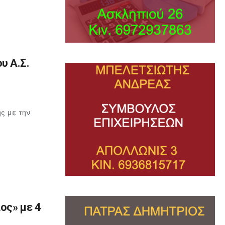
υ Α.Σ.
ς με την
ος» με 4