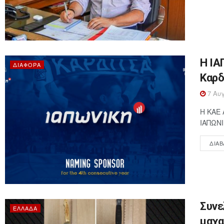
Η ΙΑ
ΔΙΆΦΟΡΑ
Καρδ
7 Αυγ
Η ΚΑΕ 
ΙΑΠΩΝΙ
ΔΙΑΒ
Συνε
ΕΛΛΆΔΑ
μαχα