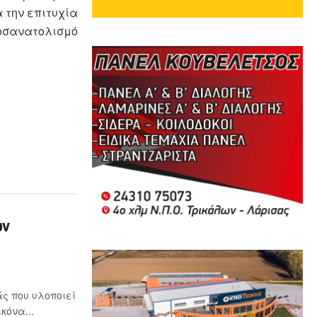
 την επιτυχία
ροσανατολισμό
ων
ς που υλοποιεί
κόνα...