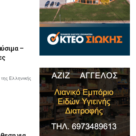
αύσιμα –
ες
 της Ελληνικής
όθεση για