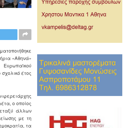
γματοποιήθηκε
τήρια «Αθηνά»
 Ευρωπαϊκού
ο σχολικό έτος
εριφερειάρχης
έτα, ο οποίος
Μεταξύ άλλων
κείωσης με τη
ημοκρατία, τα