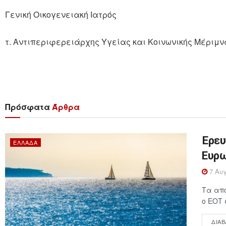
Γενική Οικογενειακή Ιατρός
τ. Αντιπεριφερειάρχης Υγείας και Κοινωνικής Μέρι
Πρόσφατα
Άρθρα
Έρευ
ΕΛΛΆΔΑ
Ευρω
7 Αυγ
Τα απο
ο ΕΟΤ 
ΔΙΑΒ