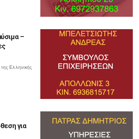
αύσιμα –
ες
 της Ελληνικής
όθεση για