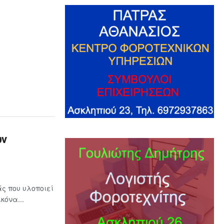
ων
ς που υλοποιεί
κόνα...