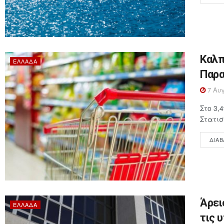
Καλπ
ΕΛΛΆΔΑ
Παρα
7 Αυγ
Στο 3,
Στατισ
ΔΙΑΒ
Άρει
ΕΛΛΆΔΑ
τις 