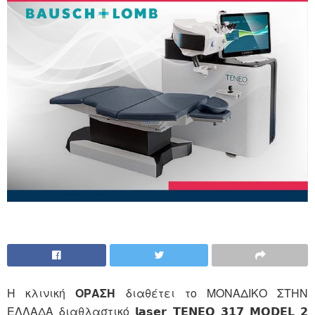
Η κλινική
ΟΡΑΣΗ
διαθέτει το ΜΟΝΑΔΙΚΟ ΣΤΗΝ
ΕΛΛΑΔΑ διαθλαστικό 𝗹𝗮𝘀𝗲𝗿 𝗧𝗘𝗡𝗘𝗢 𝟯𝟭𝟳 𝗠𝗢𝗗𝗘𝗟 𝟮