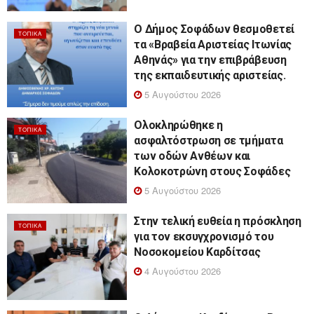
Ο Δήμος Σοφάδων θεσμοθετεί
ΤΟΠΙΚΆ
τα «Βραβεία Αριστείας Ιτωνίας
Αθηνάς» για την επιβράβευση
της εκπαιδευτικής αριστείας.
5 Αυγούστου 2026
Ολοκληρώθηκε η
ΤΟΠΙΚΆ
ασφαλτόστρωση σε τμήματα
των οδών Ανθέων και
Κολοκοτρώνη στους Σοφάδες
5 Αυγούστου 2026
Στην τελική ευθεία η πρόσκληση
ΤΟΠΙΚΆ
για τον εκσυγχρονισμό του
Νοσοκομείου Καρδίτσας
4 Αυγούστου 2026