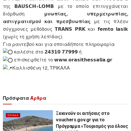
της 𝗕𝗔𝗨𝗦𝗖𝗛+𝗟𝗢𝗠𝗕 με το οποίο επιτυγχάνεται
διόρθωση
μυωπίας, υπερμετρωπίας,
αστιγματισμού και πρεσβυωπίας
με τις πλέον
σύγχρονες μεθόδους 𝗧𝗥𝗔𝗡𝗦 𝗣𝗥𝗞 και 𝗳𝗲𝗺𝘁𝗼 𝗹𝗮𝘀𝗶𝗸
(χωρίς τη χρήση λεπίδας).
Για ραντεβού και για οποιαδήποτε πληροφορία
καλέστε στο 𝟮𝟰𝟯𝟭𝟬 𝟳𝟳𝟵𝟵𝟵 ή
επισκεφθείτε το 𝘄𝘄𝘄.𝗼𝗿𝗮𝘀𝗶𝘁𝗵𝗲𝘀𝘀𝗮𝗹𝗶𝗮.𝗴𝗿
Καλλισθένη 12, ΤΡΙΚΑΛΑ
Πρόσφατα
Άρθρα
Ξεκινούν οι αιτήσεις στο
ΕΛΛΆΔΑ
vouchers.gov.gr για το
Πρόγραμμα «Τουρισμός για όλους