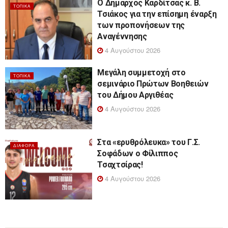
Ο Δήμαρχος Καρδίτσας κ. Β.
ΤΟΠΙΚΆ
Τσιάκος για την επίσημη έναρξη
των προπονήσεων της
Αναγέννησης
4 Αυγούστου 2026
Μεγάλη συμμετοχή στο
ΤΟΠΙΚΆ
σεμινάριο Πρώτων Βοηθειών
του Δήμου Αργιθέας
4 Αυγούστου 2026
Στα «ερυθρόλευκα» του Γ.Σ.
ΔΙΆΦΟΡΑ
Σοφάδων ο Φίλιππος
Τσαχτσίρας!
4 Αυγούστου 2026