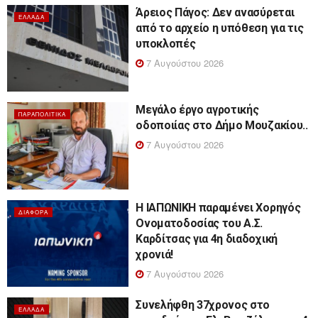
Άρειος Πάγος: Δεν ανασύρεται
ΕΛΛΆΔΑ
από το αρχείο η υπόθεση για τις
υποκλοπές
7 Αυγούστου 2026
Μεγάλο έργο αγροτικής
ΠΑΡΑΠΟΛΙΤΙΚΆ
οδοποιίας στο Δήμο Μουζακίου..
7 Αυγούστου 2026
Η ΙΑΠΩΝΙΚΗ παραμένει Χορηγός
ΔΙΆΦΟΡΑ
Ονοματοδοσίας του Α.Σ.
Καρδίτσας για 4η διαδοχική
χρονιά!
7 Αυγούστου 2026
Συνελήφθη 37χρονος στο
ΕΛΛΆΔΑ