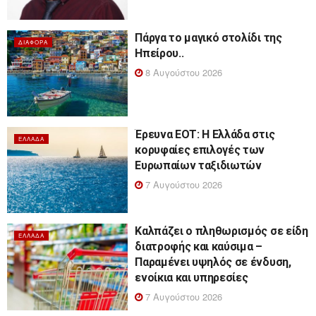
Πάργα το μαγικό στολίδι της
ΔΙΆΦΟΡΑ
Ηπείρου..
8 Αυγούστου 2026
Έρευνα ΕΟΤ: Η Ελλάδα στις
ΕΛΛΆΔΑ
κορυφαίες επιλογές των
Ευρωπαίων ταξιδιωτών
7 Αυγούστου 2026
Καλπάζει ο πληθωρισμός σε είδη
ΕΛΛΆΔΑ
διατροφής και καύσιμα –
Παραμένει υψηλός σε ένδυση,
ενοίκια και υπηρεσίες
7 Αυγούστου 2026