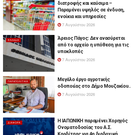
διατροφής και καύσιμα –
Παραμένει υψηλός σε ένδυση,
ενοίκια και υπηρεσίες
7 Αυγούστου 2026
Άρειος Πάγος: Δεν ανασύρεται
ΕΛΛΆΔΑ
από το αρχείο η υπόθεση για τις
υποκλοπές
7 Αυγούστου 2026
Μεγάλο έργο αγροτικής
ΠΑΡΑΠΟΛΙΤΙΚΆ
οδοποιίας στο Δήμο Μουζακίου..
7 Αυγούστου 2026
Η ΙΑΠΩΝΙΚΗ παραμένει Χορηγός
ΔΙΆΦΟΡΑ
Ονοματοδοσίας του Α.Σ.
Καρδίτσας για 4η διαδοχική