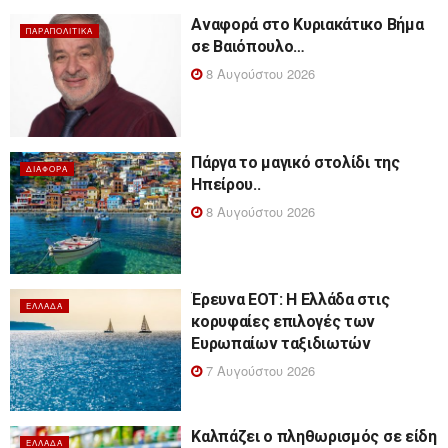
Αναφορά στο Κυριακάτικο Βήμα
ΠΑΡΑΠΟΛΙΤΙΚΆ
σε Βαιόπουλο…
8 Αυγούστου 2026
Πάργα το μαγικό στολίδι της
ΔΙΆΦΟΡΑ
Ηπείρου..
8 Αυγούστου 2026
Έρευνα ΕΟΤ: Η Ελλάδα στις
ΕΛΛΆΔΑ
κορυφαίες επιλογές των
Ευρωπαίων ταξιδιωτών
7 Αυγούστου 2026
Καλπάζει ο πληθωρισμός σε είδη
ΕΛΛΆΔΑ