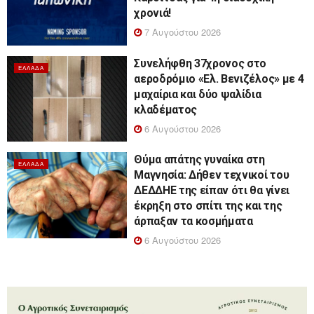
χρονιά!
7 Αυγούστου 2026
Συνελήφθη 37χρονος στο
ΕΛΛΆΔΑ
αεροδρόμιο «Ελ. Βενιζέλος» με 4
μαχαίρια και δύο ψαλίδια
κλαδέματος
6 Αυγούστου 2026
Θύμα απάτης γυναίκα στη
ΕΛΛΆΔΑ
Μαγνησία: Δήθεν τεχνικοί του
ΔΕΔΔΗΕ της είπαν ότι θα γίνει
έκρηξη στο σπίτι της και της
άρπαξαν τα κοσμήματα
6 Αυγούστου 2026