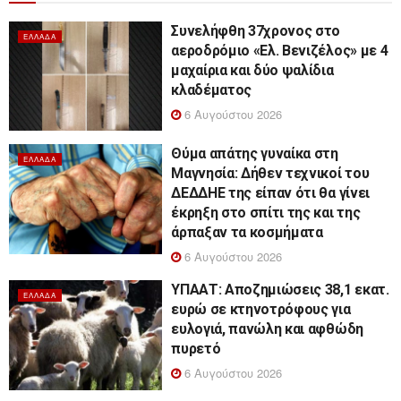
Συνελήφθη 37χρονος στο
ΕΛΛΆΔΑ
αεροδρόμιο «Ελ. Βενιζέλος» με 4
μαχαίρια και δύο ψαλίδια
κλαδέματος
6 Αυγούστου 2026
Θύμα απάτης γυναίκα στη
ΕΛΛΆΔΑ
Μαγνησία: Δήθεν τεχνικοί του
ΔΕΔΔΗΕ της είπαν ότι θα γίνει
έκρηξη στο σπίτι της και της
άρπαξαν τα κοσμήματα
6 Αυγούστου 2026
ΥΠΑΑΤ: Αποζημιώσεις 38,1 εκατ.
ΕΛΛΆΔΑ
ευρώ σε κτηνοτρόφους για
ευλογιά, πανώλη και αφθώδη
πυρετό
6 Αυγούστου 2026