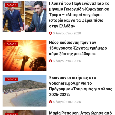
Γλυπτά του Παρθενώνα:Ποιο το
ΕΛΛΆΔΑ
μήνυμα Γεωργιάδη-Κυρανάκη σε
Τραμπ – «Μπορεί να γράψει
ιστορία και να τα φέρει πίσω
στην Ελλάδα»
6 Αυγούστου 2026
Νέος καύσωνας πριν τον
ΕΛΛΆΔΑ
15Αυγουστο-Έρχεται τριήμερο
κύμα ζέστης με «40άρια»
6 Αυγούστου 2026
Ξεκινούν οι αιτήσεις στο
ΕΛΛΆΔΑ
vouchers.gov.gr για το
Πρόγραμμα «Τουρισμός για όλους
2026-2027»
5 Αυγούστου 2026
Μαρία Ρεπούση: Αποχώρησε από
ΕΛΛΆΔΑ