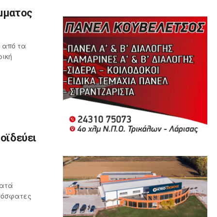
όμματος
 από τα
ρική
ροϊδεύει
κατά
πρόσφατες