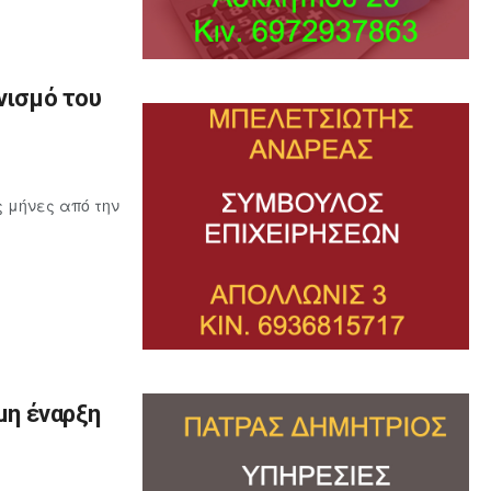
νισμό του
ς μήνες από την
μη έναρξη