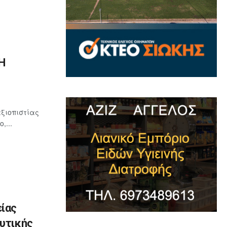
Η
ξιοπιστίας
,...
ίας
ευτικής