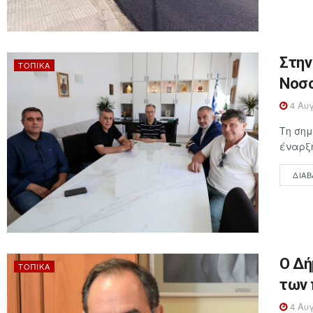
Στην
ΤΟΠΙΚΆ
Νοσο
4 Αυγ
Τη σημ
έναρξη
ΔΙΑΒ
Ο Δή
ΤΟΠΙΚΆ
των 
4 Αυγ