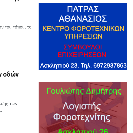
 του τόπου, το
ν οδών
ισης των
.