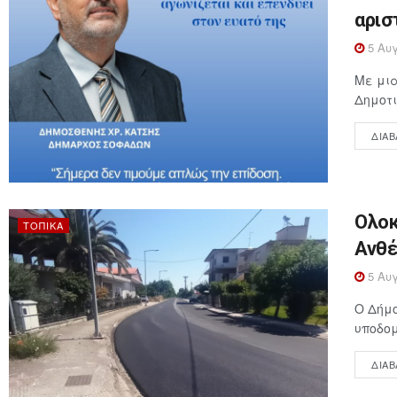
αρισ
5 Αυγ
Με μια
Δημοτι
ΔΙΑΒ
Ολοκ
ΤΟΠΙΚΆ
Ανθέ
5 Αυγ
Ο Δήμ
υποδομ
ΔΙΑΒ