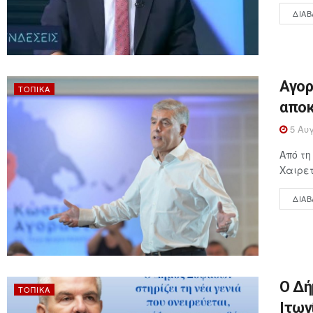
ΔΙΑΒ
Αγορ
ΤΟΠΙΚΆ
αποκ
5 Αυγ
Από τ
Χαιρετ
ΔΙΑΒ
Ο Δή
ΤΟΠΙΚΆ
Ιτων