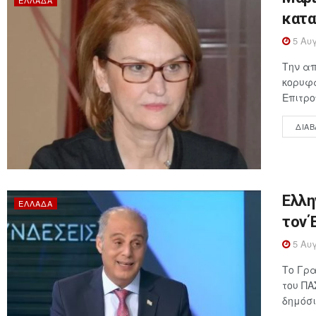
ΕΛΛΆΔΑ
κατα
5 Αυγ
Την απ
κορυφα
Επιτρο
ΔΙΑΒ
Ελλη
ΕΛΛΆΔΑ
τον 
5 Αυγ
Το Γρα
του ΠΑ
δημόσι