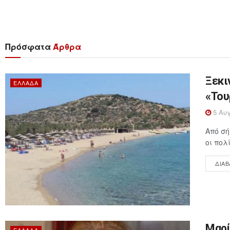
Πρόσφατα
Άρθρα
Ξεκι
ΕΛΛΆΔΑ
«Του
5 Αυγ
Από σή
οι πολ
ΔΙΑΒ
Μαρί