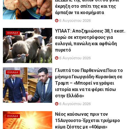
έκρηξη στο σπίτι της και της
άρπαξαν τα κοσμήματα
6 Αυγούστου 2026
ΥΠΑΑΤ: Αποζημιώσεις 38,1 εκατ.
ΕΛΛΆΔΑ
ευρώ σε κτηνοτρόφους για
ευλογιά, πανώλη και αφθώδη
πυρετό
6 Αυγούστου 2026
Γλυπτά του Παρθενώνα:Ποιο το
ΕΛΛΆΔΑ
μήνυμα Γεωργιάδη-Κυρανάκη σε
Τραμπ – «Μπορεί να γράψει
ιστορία και να τα φέρει πίσω
στην Ελλάδα»
6 Αυγούστου 2026
Νέος καύσωνας πριν τον
ΕΛΛΆΔΑ
15Αυγουστο-Έρχεται τριήμερο
κύμα ζέστης με «40άρια»