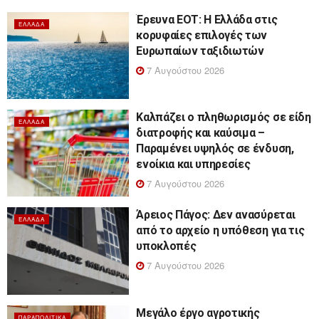
Έρευνα ΕΟΤ: Η Ελλάδα στις
ΕΛΛΆΔΑ
κορυφαίες επιλογές των
Ευρωπαίων ταξιδιωτών
7 Αυγούστου 2026
Καλπάζει ο πληθωρισμός σε είδη
ΕΛΛΆΔΑ
διατροφής και καύσιμα –
Παραμένει υψηλός σε ένδυση,
ενοίκια και υπηρεσίες
7 Αυγούστου 2026
Άρειος Πάγος: Δεν ανασύρεται
ΕΛΛΆΔΑ
από το αρχείο η υπόθεση για τις
υποκλοπές
7 Αυγούστου 2026
Μεγάλο έργο αγροτικής
ΠΑΡΑΠΟΛΙΤΙΚΆ