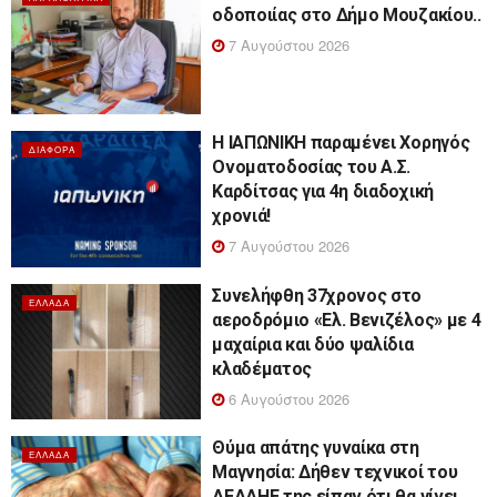
οδοποιίας στο Δήμο Μουζακίου..
7 Αυγούστου 2026
Η ΙΑΠΩΝΙΚΗ παραμένει Χορηγός
ΔΙΆΦΟΡΑ
Ονοματοδοσίας του Α.Σ.
Καρδίτσας για 4η διαδοχική
χρονιά!
7 Αυγούστου 2026
Συνελήφθη 37χρονος στο
ΕΛΛΆΔΑ
αεροδρόμιο «Ελ. Βενιζέλος» με 4
μαχαίρια και δύο ψαλίδια
κλαδέματος
6 Αυγούστου 2026
Θύμα απάτης γυναίκα στη
ΕΛΛΆΔΑ
Μαγνησία: Δήθεν τεχνικοί του
ΔΕΔΔΗΕ της είπαν ότι θα γίνει