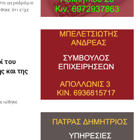
στο αεροδρόμιο
ηκε ότι είχε
ί του
ς και της
μειώθηκε