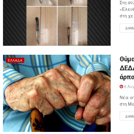
Στη σύ
«Ελευθ
στη χε
ΔΙΑΒ
Θύμα
ΕΛΛΆΔΑ
ΔΕΔΔ
άρπα
6 Αυγ
Νέα απ
στη Μα
ΔΙΑΒ