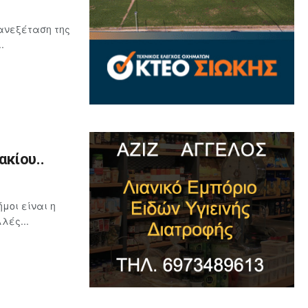
ανεξέταση της
.
κίου..
μοι είναι η
λές...