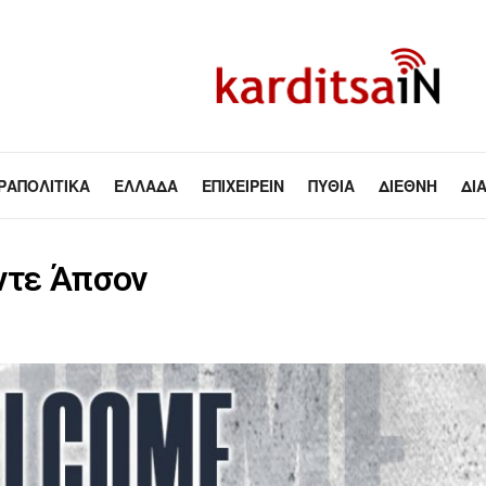
ΡΑΠΟΛΙΤΙΚΆ
ΕΛΛΆΔΑ
ΕΠΙΧΕΙΡΕΊΝ
ΠΥΘΊΑ
ΔΙΕΘΝΉ
ΔΙ
ντε Άπσον