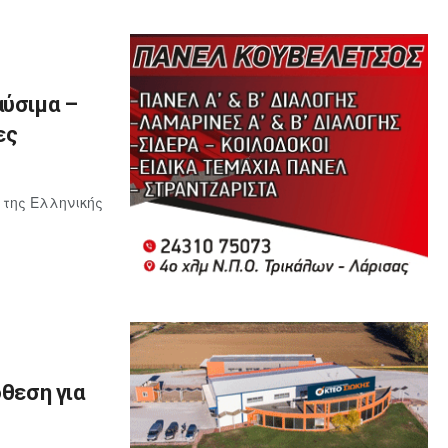
αύσιμα –
ες
 της Ελληνικής
όθεση για