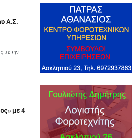
υ Α.Σ.
ς με την
ος» με 4