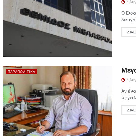
7 Αυγ
Ο Εισα
δικογρ
ΔΙΑΒ
Μεγά
ΠΑΡΑΠΟΛΙΤΙΚΆ
7 Αυγ
Αν ένα
μεγάλη
ΔΙΑΒ