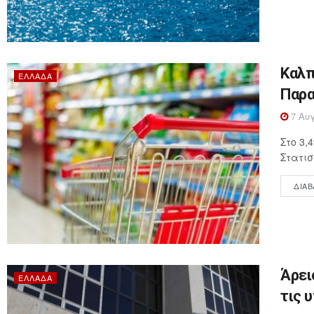
Καλπ
ΕΛΛΆΔΑ
Παρα
7 Αυγ
Στο 3,
Στατισ
ΔΙΑΒ
Άρει
ΕΛΛΆΔΑ
τις 