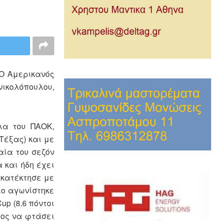
 Ο Αμερικανός
νικολόπουλου,
λα του ΠΑΟΚ,
 Τέξας) και με
αία του σεζόν
α και ήδη έχει
 κατέκτησε με
ίο αγωνίστηκε
up (8.6 πόντοι
τρος να φτάσει