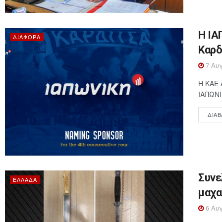
Η ΙΑ
ΔΙΆΦΟΡΑ
Καρδ
7 Αυγ
Η ΚΑΕ 
ΙΑΠΩΝΙ
ΔΙΑΒ
Συνε
ΕΛΛΆΔΑ
μαχα
6 Αυγ