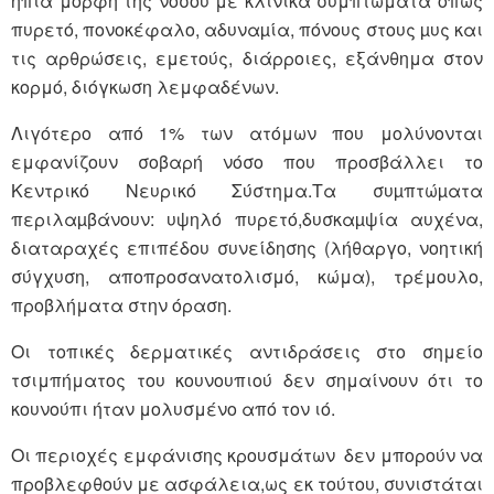
ήπια μορφή της νόσου με κλινικά συμπτώματα όπως
πυρετό, πονοκέφαλο, αδυναµία, πόνους στους µυς και
τις αρθρώσεις, εμετούς, διάρροιες, εξάνθημα στον
κορμό, διόγκωση λεμφαδένων.
Λιγότερο από 1% των ατόμων που μολύνονται
εμφανίζουν σοβαρή νόσο που προσβάλλει το
Κεντρικό Νευρικό Σύστημα.Τα συµπτώµατα
περιλαµβάνουν: υψηλό πυρετό,δυσκαµψία αυχένα,
διαταραχές επιπέδου συνείδησης (λήθαργο, νοητική
σύγχυση, αποπροσανατολισμό, κώμα), τρέμουλο,
προβλήματα στην όραση.
Οι τοπικές δερματικές αντιδράσεις στο σημείο
τσιμπήματος του κουνουπιού δεν σημαίνουν ότι το
κουνούπι ήταν μολυσμένο από τον ιό.
Οι περιοχές εμφάνισης κρουσμάτων δεν μπορούν να
προβλεφθούν με ασφάλεια,ως εκ τούτου, συνιστάται