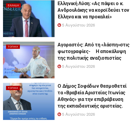
Ελληνική Λύση: «Ας πάψει ο κ.
ΕΛΛΆΔΑ
Ανδρουλάκης να κοροϊδεύει τον
Έλληνα και να προκαλεί»
5 Αυγούστου 2026
Αγοραστός: Από τη «λάσπη»στις
ΤΟΠΙΚΆ
φωτογραφίες- Η αποκάλυψη
της πολιτικής αναξιοπιστίας
5 Αυγούστου 2026
Ο Δήμος Σοφάδων θεσμοθετεί
ΤΟΠΙΚΆ
τα «Βραβεία Αριστείας Ιτωνίας
Αθηνάς» για την επιβράβευση
της εκπαιδευτικής αριστείας.
5 Αυγούστου 2026