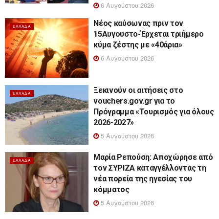
6 Αυγούστου 2026
Νέος καύσωνας πριν τον
ΕΛΛΆΔΑ
15Αυγουστο-Έρχεται τριήμερο
κύμα ζέστης με «40άρια»
6 Αυγούστου 2026
Ξεκινούν οι αιτήσεις στο
ΕΛΛΆΔΑ
vouchers.gov.gr για το
Πρόγραμμα «Τουρισμός για όλους
2026-2027»
5 Αυγούστου 2026
Μαρία Ρεπούση: Αποχώρησε από
ΕΛΛΆΔΑ
τον ΣΥΡΙΖΑ καταγγέλλοντας τη
νέα πορεία της ηγεσίας του
κόμματος
5 Αυγούστου 2026