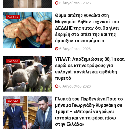
6 Αυγούστου 2026
Θύμα απάτης γυναίκα στη
ΕΛΛΆΔΑ
Μαγνησία: Δήθεν τεχνικοί του
ΔΕΔΔΗΕ της είπαν ότι θα γίνει
έκρηξη στο σπίτι της και της
άρπαξαν τα κοσμήματα
6 Αυγούστου 2026
ΥΠΑΑΤ: Αποζημιώσεις 38,1 εκατ.
ΕΛΛΆΔΑ
ευρώ σε κτηνοτρόφους για
ευλογιά, πανώλη και αφθώδη
πυρετό
6 Αυγούστου 2026
Γλυπτά του Παρθενώνα:Ποιο το
ΕΛΛΆΔΑ
μήνυμα Γεωργιάδη-Κυρανάκη σε
Τραμπ – «Μπορεί να γράψει
ιστορία και να τα φέρει πίσω
στην Ελλάδα»