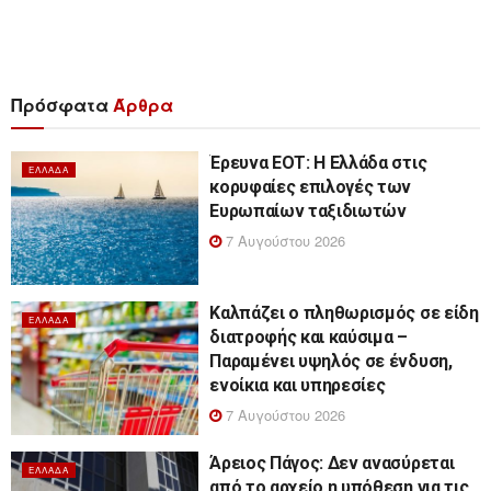
Πρόσφατα
Άρθρα
Έρευνα ΕΟΤ: Η Ελλάδα στις
ΕΛΛΆΔΑ
κορυφαίες επιλογές των
Ευρωπαίων ταξιδιωτών
7 Αυγούστου 2026
Καλπάζει ο πληθωρισμός σε είδη
ΕΛΛΆΔΑ
διατροφής και καύσιμα –
Παραμένει υψηλός σε ένδυση,
ενοίκια και υπηρεσίες
7 Αυγούστου 2026
Άρειος Πάγος: Δεν ανασύρεται
ΕΛΛΆΔΑ
από το αρχείο η υπόθεση για τις