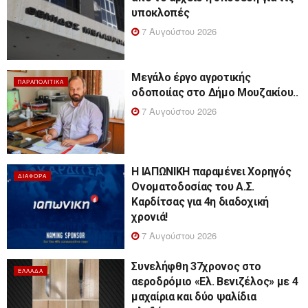
υποκλοπές
7 Αυγούστου 2026
Μεγάλο έργο αγροτικής
ΠΑΡΑΠΟΛΙΤΙΚΆ
οδοποιίας στο Δήμο Μουζακίου..
7 Αυγούστου 2026
Η ΙΑΠΩΝΙΚΗ παραμένει Χορηγός
ΔΙΆΦΟΡΑ
Ονοματοδοσίας του Α.Σ.
Καρδίτσας για 4η διαδοχική
χρονιά!
7 Αυγούστου 2026
Συνελήφθη 37χρονος στο
ΕΛΛΆΔΑ
αεροδρόμιο «Ελ. Βενιζέλος» με 4
μαχαίρια και δύο ψαλίδια