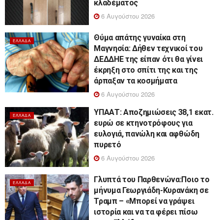
κλαδέματος
6 Αυγούστου 2026
Θύμα απάτης γυναίκα στη
ΕΛΛΆΔΑ
Μαγνησία: Δήθεν τεχνικοί του
ΔΕΔΔΗΕ της είπαν ότι θα γίνει
έκρηξη στο σπίτι της και της
άρπαξαν τα κοσμήματα
6 Αυγούστου 2026
ΥΠΑΑΤ: Αποζημιώσεις 38,1 εκατ.
ΕΛΛΆΔΑ
ευρώ σε κτηνοτρόφους για
ευλογιά, πανώλη και αφθώδη
πυρετό
6 Αυγούστου 2026
Γλυπτά του Παρθενώνα:Ποιο το
ΕΛΛΆΔΑ
μήνυμα Γεωργιάδη-Κυρανάκη σε
Τραμπ – «Μπορεί να γράψει
ιστορία και να τα φέρει πίσω