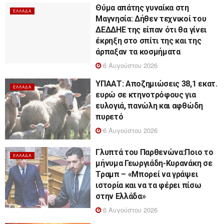
Θύμα απάτης γυναίκα στη
ΕΛΛΆΔΑ
Μαγνησία: Δήθεν τεχνικοί του
ΔΕΔΔΗΕ της είπαν ότι θα γίνει
έκρηξη στο σπίτι της και της
άρπαξαν τα κοσμήματα
6 Αυγούστου 2026
ΥΠΑΑΤ: Αποζημιώσεις 38,1 εκατ.
ΕΛΛΆΔΑ
ευρώ σε κτηνοτρόφους για
ευλογιά, πανώλη και αφθώδη
πυρετό
6 Αυγούστου 2026
Γλυπτά του Παρθενώνα:Ποιο το
ΕΛΛΆΔΑ
μήνυμα Γεωργιάδη-Κυρανάκη σε
Τραμπ – «Μπορεί να γράψει
ιστορία και να τα φέρει πίσω
στην Ελλάδα»
6 Αυγούστου 2026