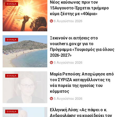
Νέος καύσωνας πριν τον
ΕΛΛΆΔΑ
15Αυγουστο-Έρχεται τριήμερο
κύμα ζέστης με «40άρια»
6 Αυγούστου 2026
Ξεκινούν οι αιτήσεις στο
ΕΛΛΆΔΑ
vouchers.gov.gr για το
Πρόγραμμα «Τουρισμός για όλους
2026-2027»
5 Αυγούστου 2026
Μαρία Ρεπούση: Αποχώρησε από
ΕΛΛΆΔΑ
τον ΣΥΡΙΖΑ καταγγέλλοντας τη
νέα πορεία της ηγεσίας του
κόμματος
5 Αυγούστου 2026
Ελληνική Λύση: «Ας πάψει ο κ.
ΕΛΛΆΔΑ
Ανδρουλάκης να κοροϊδεύει τον