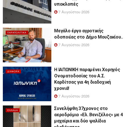
υποκλοπές
7 Αυγούστου 2026
Μεγάλο έργο αγροτικής
ΠΑΡΑΠΟΛΙΤΙΚΆ
οδοποιίας στο Δήμο Μουζακίου..
7 Αυγούστου 2026
Η ΙΑΠΩΝΙΚΗ παραμένει Χορηγός
ΔΙΆΦΟΡΑ
Ονοματοδοσίας του Α.Σ.
Καρδίτσας για 4η διαδοχική
χρονιά!
7 Αυγούστου 2026
Συνελήφθη 37χρονος στο
ΕΛΛΆΔΑ
αεροδρόμιο «Ελ. Βενιζέλος» με 4
μαχαίρια και δύο ψαλίδια