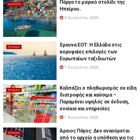
Πάργα το μαγικό στολίδι της
ΔΙΆΦΟΡΑ
Ηπείρου..
8 Αυγούστου 2026
Έρευνα ΕΟΤ: Η Ελλάδα στις
ΕΛΛΆΔΑ
κορυφαίες επιλογές των
Ευρωπαίων ταξιδιωτών
7 Αυγούστου 2026
Καλπάζει ο πληθωρισμός σε είδη
ΕΛΛΆΔΑ
διατροφής και καύσιμα –
Παραμένει υψηλός σε ένδυση,
ενοίκια και υπηρεσίες
7 Αυγούστου 2026
Άρειος Πάγος: Δεν ανασύρεται
ΕΛΛΆΔΑ
από το αρχείο η υπόθεση για τις