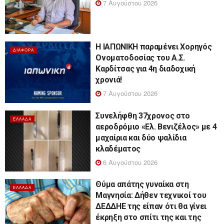
7 Αυγούστου 2026
Η ΙΑΠΩΝΙΚΗ παραμένει Χορηγός
ΔΙΆΦΟΡΑ
Ονοματοδοσίας του Α.Σ.
Καρδίτσας για 4η διαδοχική
χρονιά!
7 Αυγούστου 2026
Συνελήφθη 37χρονος στο
ΕΛΛΆΔΑ
αεροδρόμιο «Ελ. Βενιζέλος» με 4
μαχαίρια και δύο ψαλίδια
κλαδέματος
6 Αυγούστου 2026
Θύμα απάτης γυναίκα στη
ΕΛΛΆΔΑ
Μαγνησία: Δήθεν τεχνικοί του
ΔΕΔΔΗΕ της είπαν ότι θα γίνει
έκρηξη στο σπίτι της και της