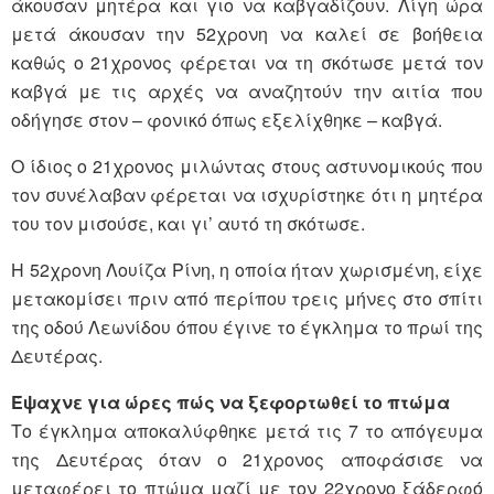
άκουσαν μητέρα και γιο να καβγαδίζουν. Λίγη ώρα
μετά άκουσαν την 52χρονη να καλεί σε βοήθεια
καθώς ο 21χρονος φέρεται να τη σκότωσε μετά τον
καβγά με τις αρχές να αναζητούν την αιτία που
οδήγησε στον – φονικό όπως εξελίχθηκε – καβγά.
Ο ίδιος ο 21χρονος μιλώντας στους αστυνομικούς που
τον συνέλαβαν φέρεται να ισχυρίστηκε ότι η μητέρα
του τον μισούσε, και γι’ αυτό τη σκότωσε.
Η 52χρονη Λουίζα Ρίνη, η οποία ήταν χωρισμένη, είχε
μετακομίσει πριν από περίπου τρεις μήνες στο σπίτι
της οδού Λεωνίδου όπου έγινε το έγκλημα το πρωί της
Δευτέρας.
Έψαχνε για ώρες πώς να ξεφορτωθεί το πτώμα
Το έγκλημα αποκαλύφθηκε μετά τις 7 το απόγευμα
της Δευτέρας όταν ο 21χρονος αποφάσισε να
μεταφέρει το πτώμα μαζί με τον 22χρονο ξάδερφό