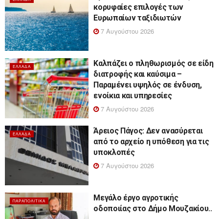
κορυφαίες επιλογές των
Ευρωπαίων ταξιδιωτών
7 Αυγούστου 2026
Καλπάζει ο πληθωρισμός σε είδη
ΕΛΛΆΔΑ
διατροφής και καύσιμα –
Παραμένει υψηλός σε ένδυση,
ενοίκια και υπηρεσίες
7 Αυγούστου 2026
Άρειος Πάγος: Δεν ανασύρεται
ΕΛΛΆΔΑ
από το αρχείο η υπόθεση για τις
υποκλοπές
7 Αυγούστου 2026
Μεγάλο έργο αγροτικής
ΠΑΡΑΠΟΛΙΤΙΚΆ
οδοποιίας στο Δήμο Μουζακίου..