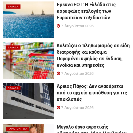
Έρευνα ΕΟΤ: Η Ελλάδα στις
ΕΛΛΆΔΑ
κορυφαίες επιλογές των
Ευρωπαίων ταξιδιωτών
7 Αυγούστου 2026
Καλπάζει ο πληθωρισμός σε είδη
ΕΛΛΆΔΑ
διατροφής και καύσιμα –
Παραμένει υψηλός σε ένδυση,
ενοίκια και υπηρεσίες
7 Αυγούστου 2026
Άρειος Πάγος: Δεν ανασύρεται
ΕΛΛΆΔΑ
από το αρχείο η υπόθεση για τις
υποκλοπές
7 Αυγούστου 2026
Μεγάλο έργο αγροτικής
ΠΑΡΑΠΟΛΙΤΙΚΆ