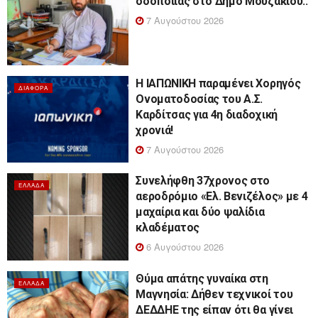
οδοποιίας στο Δήμο Μουζακίου..
7 Αυγούστου 2026
Η ΙΑΠΩΝΙΚΗ παραμένει Χορηγός
ΔΙΆΦΟΡΑ
Ονοματοδοσίας του Α.Σ.
Καρδίτσας για 4η διαδοχική
χρονιά!
7 Αυγούστου 2026
Συνελήφθη 37χρονος στο
ΕΛΛΆΔΑ
αεροδρόμιο «Ελ. Βενιζέλος» με 4
μαχαίρια και δύο ψαλίδια
κλαδέματος
6 Αυγούστου 2026
Θύμα απάτης γυναίκα στη
ΕΛΛΆΔΑ
Μαγνησία: Δήθεν τεχνικοί του
ΔΕΔΔΗΕ της είπαν ότι θα γίνει