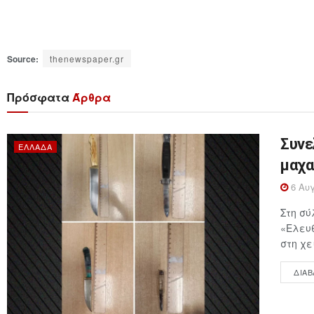
Source:
thenewspaper.gr
Πρόσφατα
Άρθρα
Συνε
ΕΛΛΆΔΑ
μαχα
6 Αυγ
Στη σύ
«Ελευθ
στη χε
ΔΙΑΒ