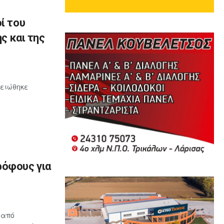
ί του
ς και της
μειώθηκε
ρόφους για
 από