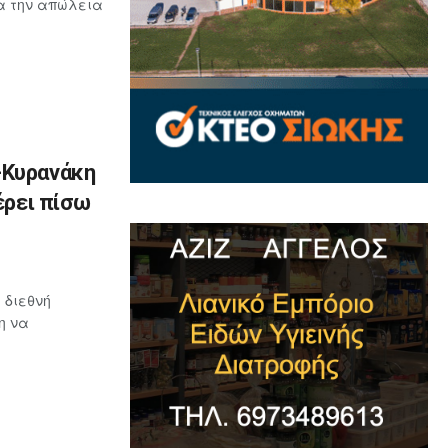
ια την απώλεια
-Κυρανάκη
έρει πίσω
 διεθνή
η να