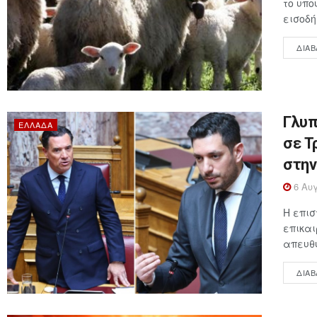
το υπο
εισοδή
ΔΙΑΒ
Γλυπ
ΕΛΛΆΔΑ
σε Τ
στην
6 Αυγ
Η επι
επικαι
απευθύ
ΔΙΑΒ