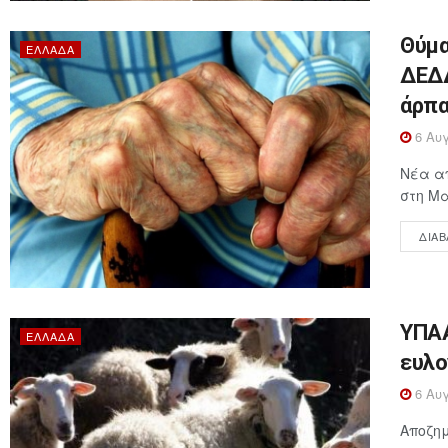
Θύμα
ΕΛΛΆΔΑ
ΔΕΔΔ
άρπα
6 Αυγ
Νέα απ
στη Μα
ΔΙΑΒ
ΥΠΑΑ
ΕΛΛΆΔΑ
ευλο
6 Αυγ
Αποζημ