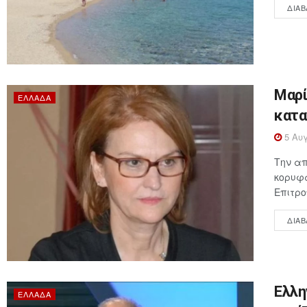
ΔΙΑΒ
Μαρί
ΕΛΛΆΔΑ
κατα
5 Αυγ
Την απ
κορυφα
Επιτρο
ΔΙΑΒ
Ελλη
ΕΛΛΆΔΑ