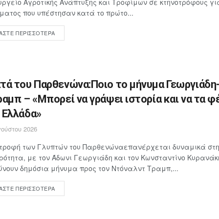
υργείο Αγροτικής Ανάπτυξης και Τροφίμων σε κτηνοτρόφους γ
ματος που υπέστησαν κατά το πρώτο...
ΆΣΤΕ ΠΕΡΙΣΣΌΤΕΡΑ
τά του Παρθενώνα:Ποιο το μήνυμα Γεωργιάδη
ραμπ – «Μπορεί να γράψει ιστορία και να τα φ
 Ελλάδα»
ούστου 2026
στροφή των Γλυπτών του Παρθενώναεπανέρχεται δυναμικά στη
ρότητα, με τον Άδωνι Γεωργιάδη και τον Κωνσταντίνο Κυρανάκ
νουν δημόσια μήνυμα προς τον Ντόναλντ Τραμπ,...
ΆΣΤΕ ΠΕΡΙΣΣΌΤΕΡΑ