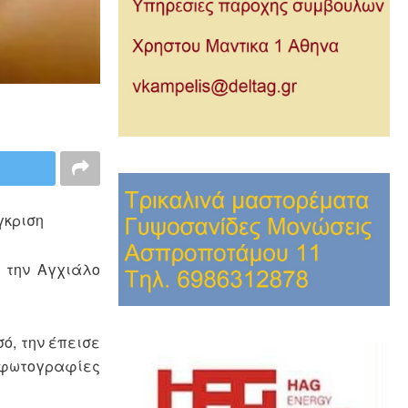
γκριση
 την Αγχιάλο
σό, την έπεισε
ε φωτογραφίες