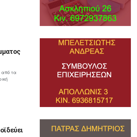
όμματος
 από τα
ρική
ροϊδεύει