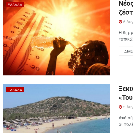
Νέος
ΕΛΛΆΔΑ
ζέστ
6 Αυγ
Η θερμ
τοπικά
ΔΙΑΒ
Ξεκι
ΕΛΛΆΔΑ
«Του
5 Αυγ
Από σή
οι πολ