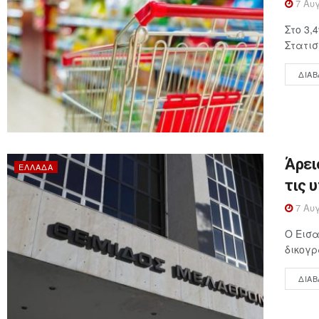
7 Αυγ
Στο 3,
Στατισ
ΔΙΑΒ
Άρει
ΕΛΛΆΔΑ
τις 
7 Αυγ
Ο Εισα
δικογρ
ΔΙΑΒ