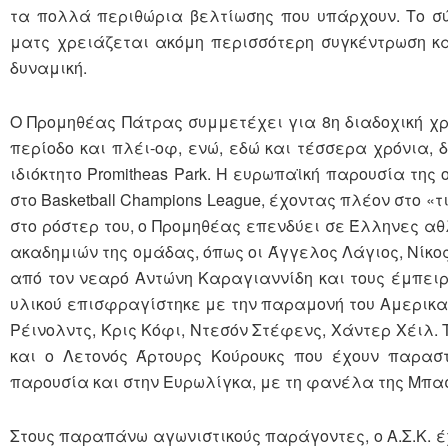
τα πολλά περιθώρια βελτίωσης που υπάρχουν. Το σύ
ματς χρειάζεται ακόμη περισσότερη συγκέντρωση κ
δυναμική.
Ο Προμηθέας Πάτρας συμμετέχει για 8η διαδοχική χρ
περίοδο και πλέι-οφ, ενώ, εδώ και τέσσερα χρόνια, 
ιδιόκτητο Promitheas Park. Η ευρωπαϊκή παρουσία της
στο Basketball Champions League, έχοντας πλέον στο 
στο ρόστερ του, ο Προμηθέας επενδύει σε Έλληνες αθ
ακαδημιών της ομάδας, όπως οι Άγγελος Λάγιος, Νίκος
από τον νεαρό Αντώνη Καραγιαννίδη και τους έμπειρ
υλικού επισφραγίστηκε με την παραμονή του Αμερικα
Ρέινολντς, Κρις Κόφι, Ντεσόν Στέφενς, Χάντερ Χέιλ.
και ο Λετονός Άρτουρς Κούρουκς που έχουν παρασ
παρουσία και στην Ευρωλίγκα, με τη φανέλα της Μπα
Στους παραπάνω αγωνιστικούς παράγοντες, ο Α.Σ.Κ. έ