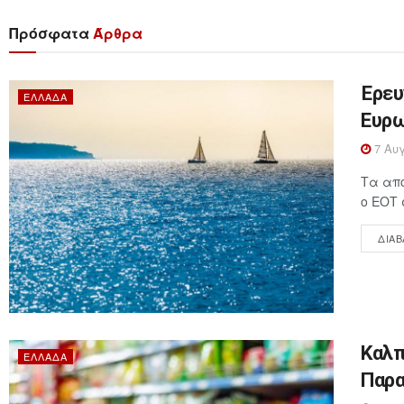
Πρόσφατα
Άρθρα
Έρευ
ΕΛΛΆΔΑ
Ευρω
7 Αυγ
Τα απο
ο ΕΟΤ 
ΔΙΑΒ
Καλπ
ΕΛΛΆΔΑ
Παρα