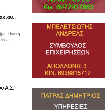
κίου..
μοι είναι η
λές...
υ Α.Σ.