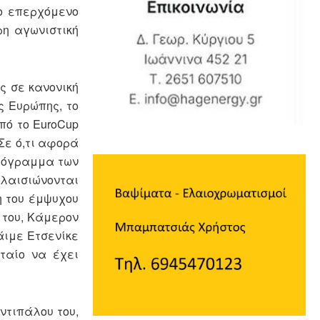
το επερχόμενο
η αγωνιστική
ς σε κανονική
ς Ευρώπης, το
πό το EuroCup
 Σε ό,τι αφορά
πρόγραμμα των
πλαισιώνονται
η του έμψυχου
 του, Κάμερον
άιμε Ετσενίκε
ταίο να έχει
ντιπάλου του,