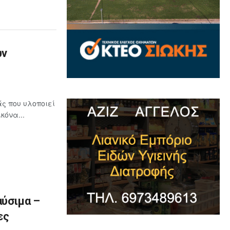
ων
ς που υλοποιεί
κόνα...
αύσιμα –
ες