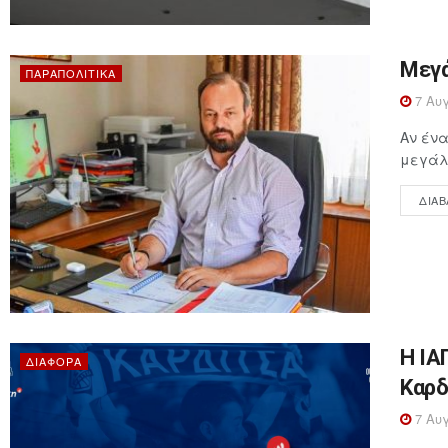
Μεγά
ΠΑΡΑΠΟΛΙΤΙΚΆ
7 Αυγ
Αν ένα
μεγάλη
ΔΙΑΒ
Η ΙΑ
ΔΙΆΦΟΡΑ
Καρδ
7 Αυγ