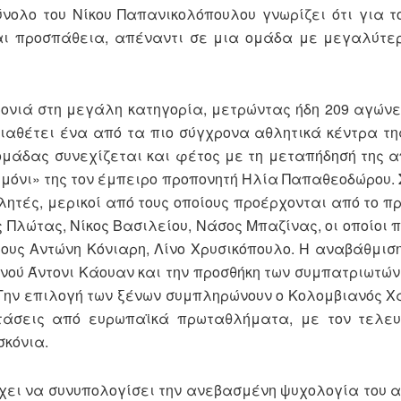
νολο του Νίκου Παπανικολόπουλου γνωρίζει ότι για 
αι προσπάθεια, απέναντι σε μια ομάδα με μεγαλύτερ
ονιά στη μεγάλη κατηγορία, μετρώντας ήδη 209 αγώνε
διαθέτει ένα από τα πιο σύγχρονα αθλητικά κέντρα τη
 ομάδας συνεχίζεται και φέτος με τη μεταπήδησή της α
«τιμόνι» της τον έμπειρο προπονητή Ηλία Παπαθεοδώρου.
λητές, μερικοί από τους οποίους προέρχονται από το 
 Πλώτας, Νίκος Βασιλείου, Νάσος Μπαζίνας, οι οποίοι 
ους Αντώνη Κόνιαρη, Λίνο Χρυσικόπουλο. Η αναβάθμισ
νού Άντονι Κάουαν και την προσθήκη των συμπατριωτών
 Την επιλογή των ξένων συμπληρώνουν ο Κολομβιανός Χ
τάσεις από ευρωπαϊκά πρωταθλήματα, με τον τελευ
σκόνια.
χει να συνυπολογίσει την ανεβασμένη ψυχολογία του α