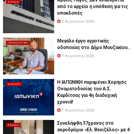
ΕΛΛΆΔΑ
από το αρχείο η υπόθεση για τις
υποκλοπές
7 Αυγούστου 2026
Μεγάλο έργο αγροτικής
ΠΑΡΑΠΟΛΙΤΙΚΆ
οδοποιίας στο Δήμο Μουζακίου..
7 Αυγούστου 2026
Η ΙΑΠΩΝΙΚΗ παραμένει Χορηγός
ΔΙΆΦΟΡΑ
Ονοματοδοσίας του Α.Σ.
Καρδίτσας για 4η διαδοχική
χρονιά!
7 Αυγούστου 2026
Συνελήφθη 37χρονος στο
ΕΛΛΆΔΑ
αεροδρόμιο «Ελ. Βενιζέλος» με 4