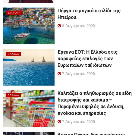
Πάργα το μαγικό στολίδι της
ΔΙΆΦΟΡΑ
Ηπείρου..
8 Αυγούστου 2026
Έρευνα ΕΟΤ: Η Ελλάδα στις
ΕΛΛΆΔΑ
κορυφαίες επιλογές των
Ευρωπαίων ταξιδιωτών
7 Αυγούστου 2026
Καλπάζει ο πληθωρισμός σε είδη
ΕΛΛΆΔΑ
διατροφής και καύσιμα –
Παραμένει υψηλός σε ένδυση,
ενοίκια και υπηρεσίες
7 Αυγούστου 2026
Άρειος Πάγος: Δεν ανασύρεται