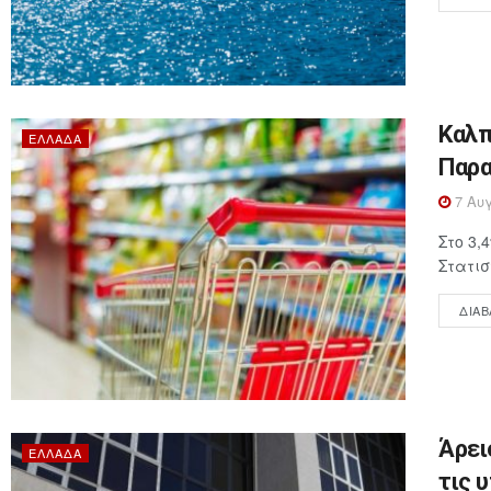
Καλπ
ΕΛΛΆΔΑ
Παρα
7 Αυγ
Στο 3,
Στατισ
ΔΙΑΒ
Άρει
ΕΛΛΆΔΑ
τις 