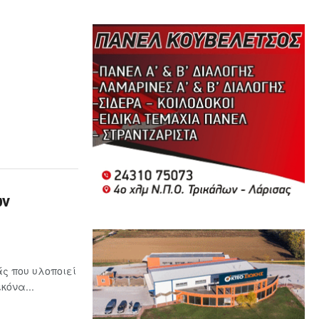
ων
ς που υλοποιεί
κόνα...