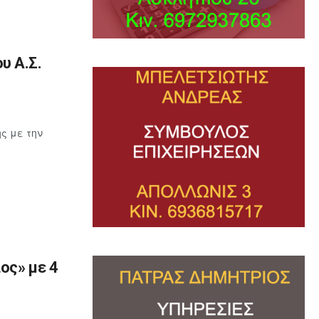
υ Α.Σ.
ς με την
ος» με 4