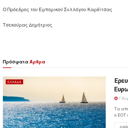
Ο Πρόεδρος του Εμπορικού Συλλόγου Καρδίτσας
Τσεκούρας Δημήτριος
Πρόσφατα
Άρθρα
Έρευ
ΕΛΛΆΔΑ
Ευρω
7 Αυγ
Τα απο
ο ΕΟΤ 
ΔΙΑΒ