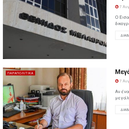
7 Αυγ
Ο Εισα
δικογρ
ΔΙΑΒ
Μεγά
ΠΑΡΑΠΟΛΙΤΙΚΆ
7 Αυγ
Αν ένα
μεγάλη
ΔΙΑΒ