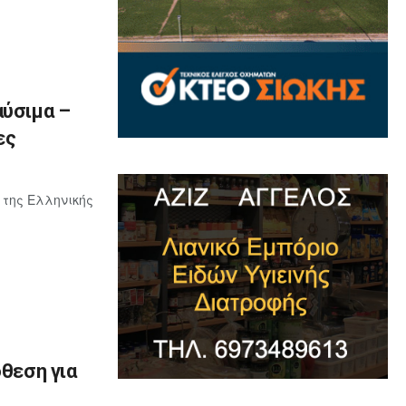
αύσιμα –
ες
 της Ελληνικής
όθεση για