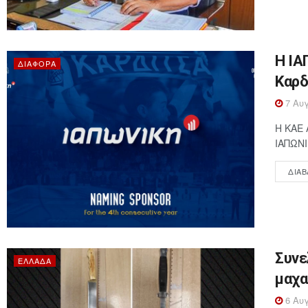
Η ΙΑ
ΔΙΆΦΟΡΑ
Καρδ
7 Αυγ
Η ΚΑΕ 
ΙΑΠΩΝΙ
ΔΙΑΒ
Συνε
ΕΛΛΆΔΑ
μαχα
6 Αυγ