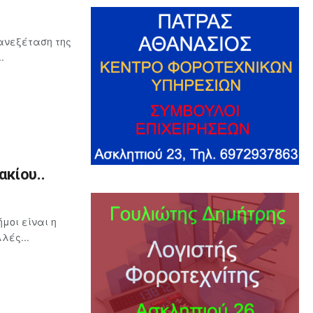
ανεξέταση της
.
κίου..
μοι είναι η
λές...